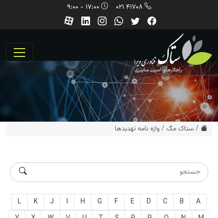
17:00 - 9:00
41708 021
/
ستاک مگ
/
واژه نامه تهديدها
L
K
J
I
H
G
F
E
D
C
B
A