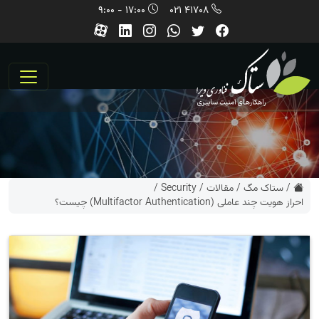
17:00 - 9:00
41708 021
/
ستاک مگ
/
مقالات
/
Security
/
احراز هویت چند عاملی (Multifactor Authentication) چیست؟