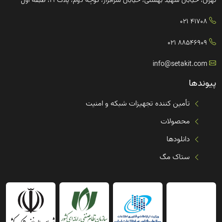
تهران، خیابان شهید بهشتی، خیابان سرافراز، کوچه دوم، پلاک ۱۹، طبقه اول
41708 021
88546909 021
info@setakit.com
پیوندها
تأمین کننده تجهیزات شبکه و امنیت
محصولات
دانلودها
ستاک مگ