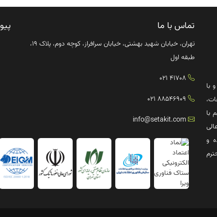
تماس با ما
پیو
تهران، خیابان شهید بهشتی، خیابان سرافراز، کوچه دوم، پلاک ۱۹،
طبقه اول
41708 021
ترش صنعت IT کشور و با
88546909 021
ات،
 با
info@setakit.com
الی
ه و
ترم