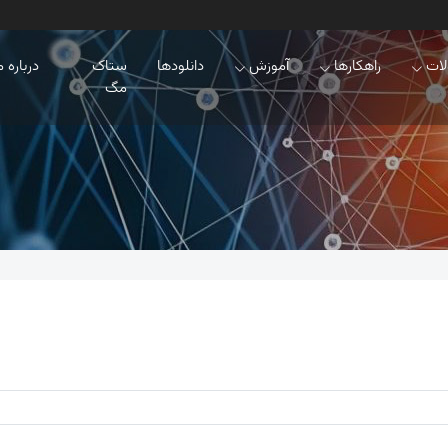
ات
راهکارها
آموزش
دانلودها
ستاک
درباره م
مگ