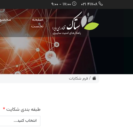
17:00 - 9:00
41708 021
صفحه
محصول
نخست
/
فرم شکایات
طبقه بندی شکایت
*