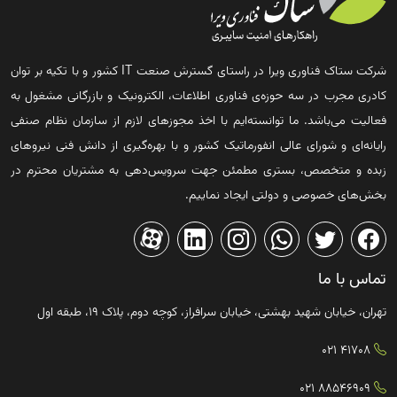
شرکت ستاک فناوری ویرا در راستای گسترش صنعت IT کشور و با تکیه بر توان
کادری مجرب در سه حوزه‌ی فناوری اطلاعات، الکترونیک و بازرگانی مشغول به
فعالیت می‌باشد. ما توانسته‌ایم با اخذ مجوزهای لازم از سازمان نظام صنفی
رایانه‌ای و شورای عالی انفورماتیک کشور و با بهره‌گیری از دانش فنی نیروهای
زبده و متخصص، بستری مطمئن جهت سرویس‌دهی به مشتریان محترم در
بخش‌های خصوصی و دولتی ایجاد نماییم.
تماس با ما
تهران، خیابان شهید بهشتی، خیابان سرافراز، کوچه دوم، پلاک ۱۹، طبقه اول
41708 021
88546909 021