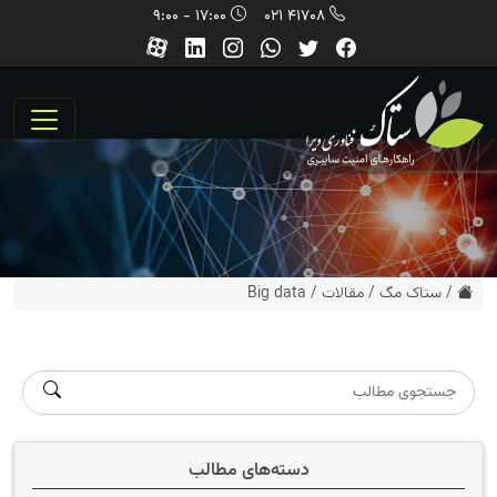
17:00 - 9:00
41708 021
/
ستاک مگ
/
مقالات
/
Big data
دسته‌های مطالب