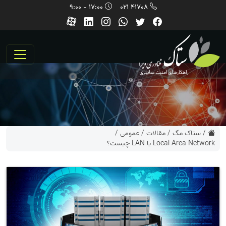
17:00 - 9:00
41708 021
/
ستاک مگ
/
مقالات
/
عمومی
/
Local Area Network یا LAN چیست؟