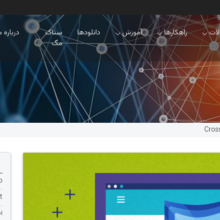
ات
راهکارها
آموزش
دانلودها
ستاک
درباره م
مگ
o
t
ا