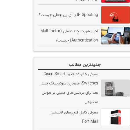
IP Spoofing یا آی پی جعلی چیست؟
احراز هویت چند عاملی (Multifactor
Authentication) چیست؟
جدیدترین مطالب
معرفی خانواده جدید Cisco Smart
Switches؛ معماری سوئیچینگ نسل
بعد برای پردیس‌های مبتنی بر هوش
مصنوعی
معرفی کامل فیچرهای لایسنس
FortiMail