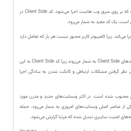
کد Client Side نقطه مقابل کد Server Side است که بر روی سرور وب هاست اجرا می‌شود. کد Client Side در
ل است، یک کد مفید به شمار می‌رود.
 می‌کند، زیرا کامپیوتر کاربر مجبور نیست هر بار که تعامل دارد
معمولا مرورگرهای گیم‌ها، یک پلتفرم محبوب برای کدهای Client Side به شمار می‌روند زیرا کد Client Side به این
ه است که بازی‌ها (games) بدون در نظر گرفتن مشکلات ارتباطی و کانکت شدن به سادگی اجرا
 وب بسیار محبوب شده است. در اکثر وبسایت‌های جدید و مدرن مورد
اده قرار می‌گیرد. از آنجا که کد Client Side یکی از عناصر اصلی وبسایت‌های امروزی به شمار می‌رود، حمله