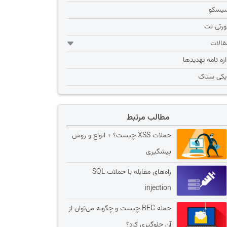
یسکو
ورتی نت
قالات
اژه نامه تهديدها
یکی ستاک
مطالب مرتبط
حملات XSS چیست؟ + انواع و روش
پیشگیری
راه‌های مقابله با حملات SQL
injection
حمله BEC چیست و چگونه می‌توان از
آن جلوگیری کرد؟