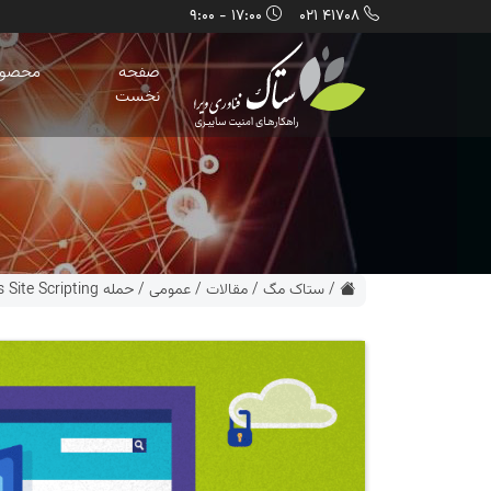
17:00 - 9:00
41708 021
صفحه
محصول
نخست
/
ستاک مگ
/
مقالات
/
عمومی
/
حمله Cross Site Scripting