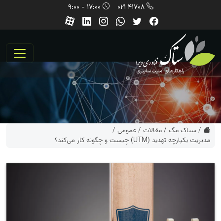
17:00 - 9:00
41708 021
/
ستاک مگ
/
مقالات
/
عمومی
/
مدیریت یکپارچه تهدید (UTM) چیست و چگونه کار می‌کند؟