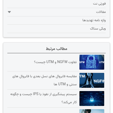
فورتی نت
مقالات
واژه نامه تهديدها
ویکی ستاک
مطالب مرتبط
تفاوت NGFW و UTM چیست؟
مقایسه فایروال های نسل بعدی با فایروال های
سنتی و UTM ها
سیستم پیشگیری از نفوذ یا IPS چیست و چگونه
کار می‌کند؟