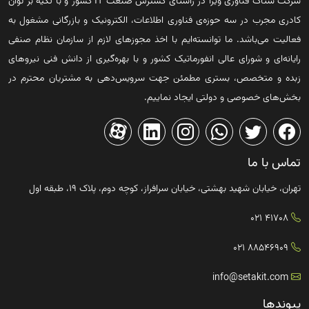
شرکت ستاک فناوری ویرا در راستای گسترش صنعت IT کشور و با تکیه بر توان
کادری مجرب در سه حوزه‌ی فناوری اطلاعات، الکترونیک و بازرگانی مشغول به
فعالیت می‌باشد. ما توانسته‌ایم با اخذ مجوزهای لازم از سازمان نظام صنفی
رایانه‌ای و شورای عالی انفورماتیک کشور و با بهره‌گیری از دانش فنی نیروهای
زبده و متخصص، بستری مطمئن جهت سرویس‌دهی به مشتریان محترم در
بخش‌های خصوصی و دولتی ایجاد نماییم.
تماس با ما
تهران، خیابان شهید بهشتی، خیابان سرافراز، کوچه دوم، پلاک ۱۹، طبقه اول
41708 021
88546909 021
info@setakit.com
پیوندها