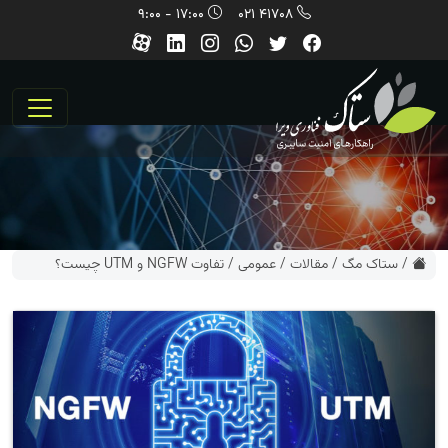
17:00 - 9:00
41708 021
/
ستاک مگ
/
مقالات
/
عمومی
/
تفاوت NGFW و UTM چیست؟