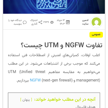
ادمین
12 خرداد
اشتراک
دیدگاه خود را
2636
سایت
1403
گذاری
بنویسید
عمومی
تفاوت NGFW و UTM چیست؟
اغلب اوقات، کمپانی‌های امنیتی از اصطلاحات فنی استفاده
می‌کنند که موجب برخی از اشتباهات می‌شود. در این مطلب
می‌خواهیم به مقایسه مفاهیم UTM (Unified threat
management) و
(next-gen firewall) بپردازیم.
NGFW
آنچه در این مطلب خواهید خواند:
پنهان
هدف فایروال