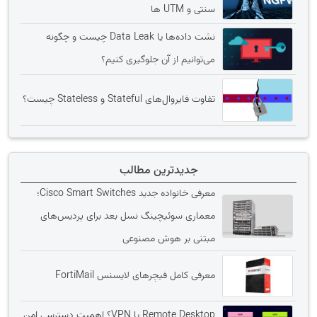
سنتی و UTM ها
نشت داده‌ها یا Data Leak چیست و چگونه
می‌توانیم از آن جلوگیری کنیم؟
تفاوت فایروال‌های Stateful و Stateless چیست؟
جدیدترین مطالب
معرفی خانواده جدید Cisco Smart Switches؛
معماری سوئیچینگ نسل بعد برای پردیس‌های
مبتنی بر هوش مصنوعی
معرفی کامل فیچرهای لایسنس FortiMail
Remote Desktop یا VPN؟ اهمیت دسترسی امن