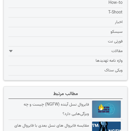
How-to
T-Shoot
اخبار
سیسکو
فورتی نت
مقالات
واژه نامه تهديدها
ویکی ستاک
مطالب مرتبط
فایروال نسل آینده (NGFW) چیست و چه
ویژگی‌هایی دارد؟
مقایسه فایروال های نسل بعدی با فایروال های