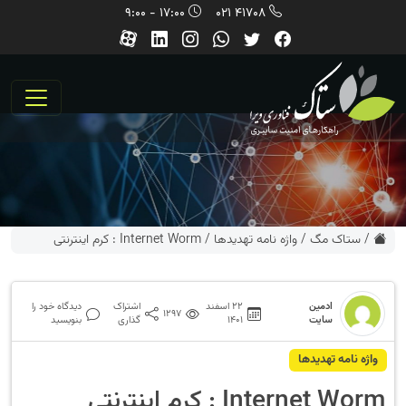
17:00 - 9:00
41708 021
/
ستاک مگ
/
واژه نامه تهديدها
/
Internet Worm : کرم اینترنتی
ادمین
22 اسفند
اشتراک
دیدگاه خود را
1297
سایت
1401
گذاری
بنویسید
واژه نامه تهديدها
Internet Worm : کرم اینترنتی