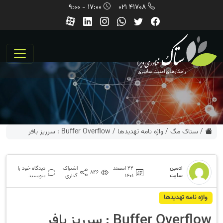
17:00 - 9:00
41708 021
/
ستاک مگ
/
واژه نامه تهديدها
/
Buffer Overflow : سرریز بافر
ادمین
22 اسفند
اشتراک
دیدگاه خود را
846
سایت
1401
گذاری
بنویسید
واژه نامه تهديدها
Buffer Overflow : سرریز بافر