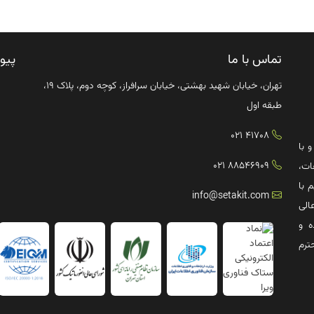
تماس با ما
پیو
تهران، خیابان شهید بهشتی، خیابان سرافراز، کوچه دوم، پلاک ۱۹،
طبقه اول
41708 021
ترش صنعت IT کشور و با
88546909 021
ات،
 با
info@setakit.com
الی
ه و
ترم