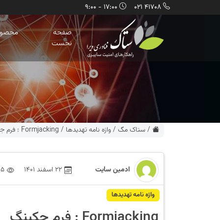
17:00 - 9:00
41708 021
صفحه
محصول
نخست
/
ستاک مگ
/
واژه نامه تهديدها
/
Formjacking : فرم جکینگ
ادمین سایت
22 اسفند 1401
05
واژه نامه تهديدها
Formjacking : فرم جکینگ