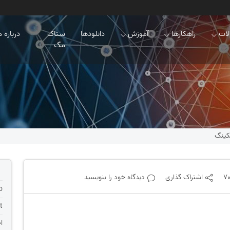
ات
راهکارها
آموزش
دانلودها
ستاک
درباره م
مگ
7
اشتراک گذاری
دیدگاه خود را بنویسید
o
t
ا