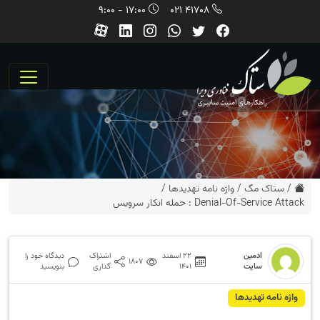
17:00 - 9:00
41708 021
/
ستاک مگ
/
واژه نامه تهديدها
/
Denial-Of-Service Attack : حمله انکار سرویس
ادمین
22 اسفند
اشتراک
دیدگاه خود را
1807
سایت
1401
گذاری
بنویسید
واژه نامه تهديدها