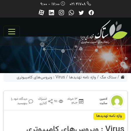
17:00 - 9:00
41708 021
/
ستاک مگ
/
واژه نامه تهديدها
/
Virus : ویروس‌های کامپیوتری
ادمین
13 خرداد
اشتراک
دیدگاه خود را
911
سایت
1403
گذاری
بنویسید
واژه نامه تهديدها
Virus : ویروس‌های کامپیوتری