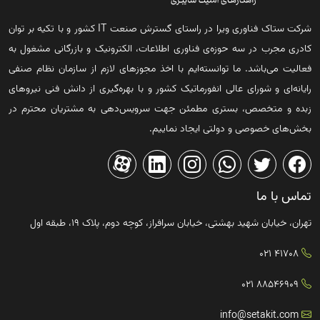
شرکت ستاک فناوری ویرا در راستای گسترش صنعت IT کشور و با تکیه بر توان
کادری مجرب در سه حوزه‌ی فناوری اطلاعات، الکترونیک و بازرگانی مشغول به
فعالیت می‌باشد. ما توانسته‌ایم با اخذ مجوزهای لازم از سازمان نظام صنفی
رایانه‌ای و شورای عالی انفورماتیک کشور و با بهره‌گیری از دانش فنی نیروهای
زبده و متخصص، بستری مطمئن جهت سرویس‌دهی به مشتریان محترم در
بخش‌های خصوصی و دولتی ایجاد نماییم.
تماس با ما
تهران، خیابان شهید بهشتی، خیابان سرافراز، کوچه دوم، پلاک ۱۹، طبقه اول
41708 021
88546909 021
info@setakit.com