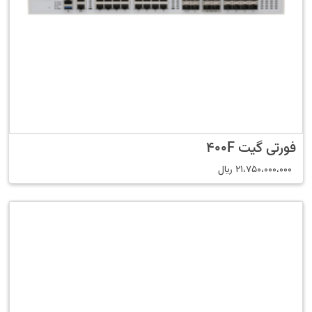
فورتی گیت 400F
21،750،000،000
﷼