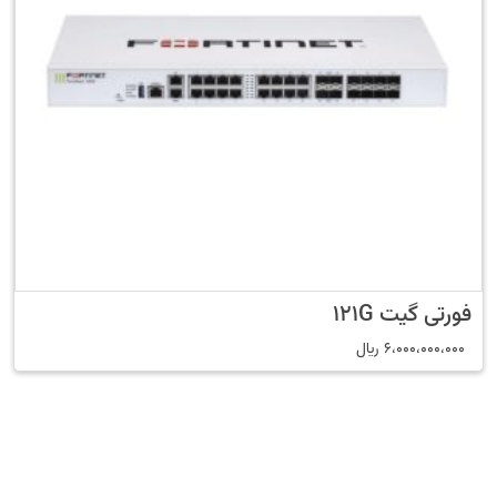
فورتی گیت 121G
6،000،000،000
﷼