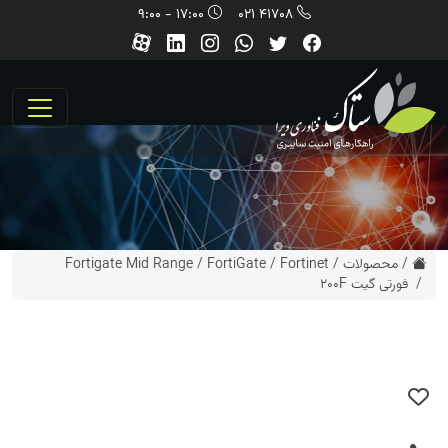
17:00 - 9:00
41708 021
/
محصولات
/
Fortinet
/
FortiGate
/
Fortigate Mid Range
/ فورتی گیت 200F