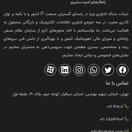
شرکت ستاک فناوری ویرا در راستای گسترش صنعت IT کشور و با تکیه بر توان
کادری مجرب در سه حوزه‌ی فناوری اطلاعات، الکترونیک و بازرگانی مشغول به
فعالیت می‌باشد. ما توانسته‌ایم با اخذ مجوزهای لازم از سازمان نظام صنفی
رایانه‌ای و شورای عالی انفورماتیک کشور و با بهره‌گیری از دانش فنی نیروهای
زبده و متخصص، بستری مطمئن جهت سرویس‌دهی به مشتریان محترم در
بخش‌های خصوصی و دولتی ایجاد نماییم.
تماس با ما
تهران، خیابان شهید بهشتی، خیابان سرافراز، کوچه دوم، پلاک ۱۹، طبقه اول
41708 021
88546909 021