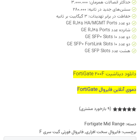
حداکثر اتصالات همزمان: 3.000.000
سشن‌های جدید در ثانیه: 280.000
حفاظت در برابر تهدیدات: 3 گیگابیت بر ثانیه
دو عدد GE RJ45 HA/MGMT Ports
شانزده عدد GE RJ45 Ports
دو عدد 10 GE SFP+ Slots
دو عدد 10 GE SFP+ FortiLink Slots
هشت عدد GE SFP Slots
دانلود دیتاشیت FortiGate 200F
دموی آنلاین فایروال FortiGate
(
9
بازخورد مشتری)
1
امتیازدهی
5.00
از 5
دسته:
Fortigate Mid Range
در
امتیازدهی
برچسب:
فایروال سخت افزاری
,
فایروال فورتی گیت سری F
مشتری