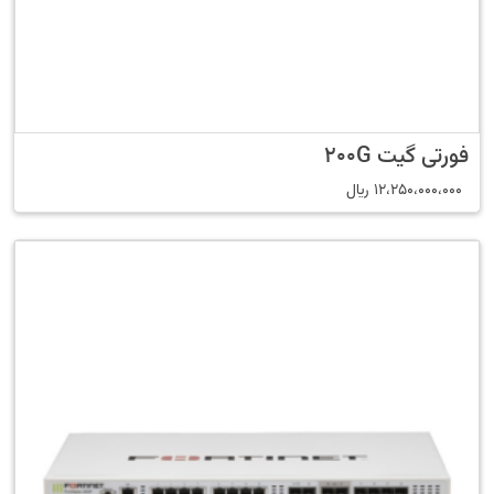
فورتی گیت 200G
12،250،000،000
﷼