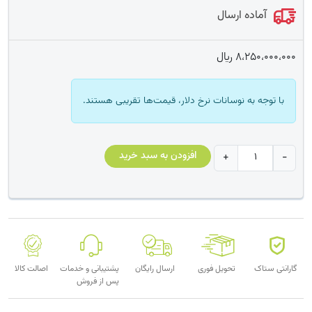
آماده ارسال
8،250،000،000
﷼
با توجه به نوسانات نرخ دلار، قیمت‌ها تقریبی هستند.
فورتی
افزودن به سبد خرید
+
-
گیت
200F
عدد
گارانتی ستاک
تحویل فوری
ارسال رایگان
پشتیبانی و خدمات
اصالت کالا
پس از فروش