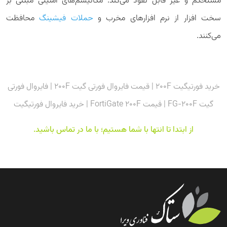
مستحکم و غیر قابل نفوذ می‌کند. مکانیسم‌های امنیتی مبتنی بر
سخت افزار از نرم افزارهای مخرب و
حملات فیشینگ
محافظت
می‌کنند.
خرید فورتیگیت 200F | قیمت فایروال فورتی گیت 200F | فایروال فورتی
گیت FG-200F | قیمت FortiGate 200F | خرید فایروال فورتیگیت
از ابتدا تا انتها با شما هستیم؛ با ما در تماس باشید
.