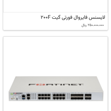
لایسنس فایروال فورتی گیت 200F
250،000،000
﷼