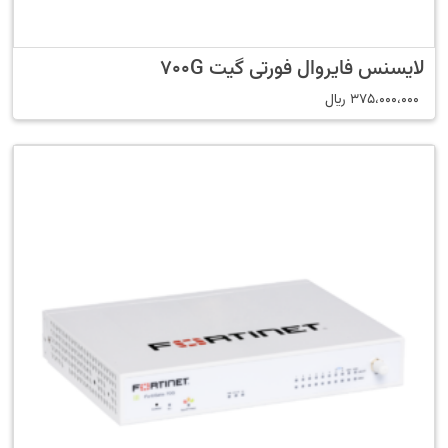
لایسنس فایروال فورتی گیت 700G
375،000،000
﷼