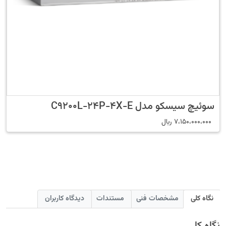
سوئیچ سیسکو مدل C9200L-24P-4X-E
7،150،000،000
﷼
نگاه کلی
مشخصات فنی
مستندات
دیدگاه کاربران