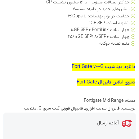
حداکثر اتصالات همزمان: تا 16 میلیون نشست TCP
سشن‌های جدید در ثانیه: 700.000
حفاظت در برابر تهدیدات: تا 26Gbps
شانزده اسلات 1GE SFP
چهار اسلات 10GE SFP+ FortiLink
چهار اسلات +25/10GE SFP28/SFP
منبع تغذیه دوگانه
دانلود دیتاشیت FortiGate 700G
دموی آنلاین فایروال FortiGate
دسته:
Fortigate Mid Range
برچسب:
فایروال سخت افزاری
,
فایروال فورتی گیت سری G
,
منتخب
آماده ارسال