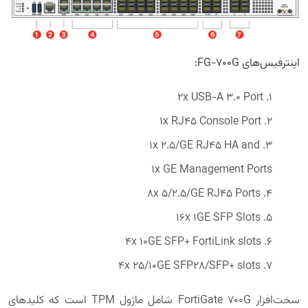
اینترفیس‌های FG-700G:
1. 2x USB-A 3.0 Port
2. 1x RJ45 Console Port
3. 1x 2.5/GE RJ45 HA and
1x GE Management Ports
4. 8x 5/2.5/GE RJ45 Ports
5. 16x 1GE SFP Slots
6. 4x 10GE SFP+ FortiLink slots
7. 4x 25/10GE SFP28/SFP+ slots
سخت‌افزار FortiGate 700G شامل ماژول TPM است که کلیدهای