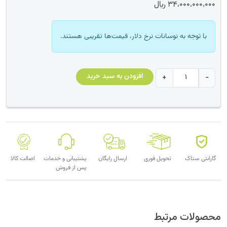
34،000،000،000
﷼
با توجه به نوسانات نرخ دلار، قیمت‌ها تقریبی هستند.
فورتی
افزودن به سبد خرید
+
-
گیت
700G
عدد
گارانتی ستاک
تحویل فوری
ارسال رایگان
پشتیبانی و خدمات
اصالت کالا
پس از فروش
محصولات مرتبط