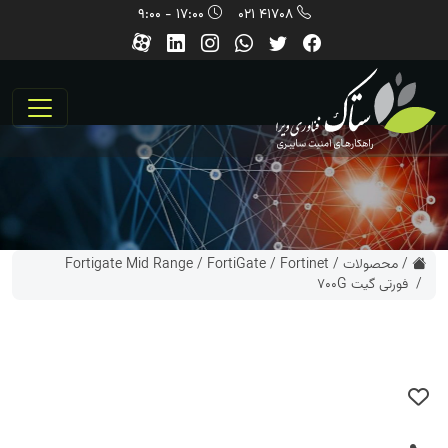
17:00 - 9:00
41708 021
/
محصولات
/
Fortinet
/
FortiGate
/
Fortigate Mid Range
/ فورتی گیت 700G