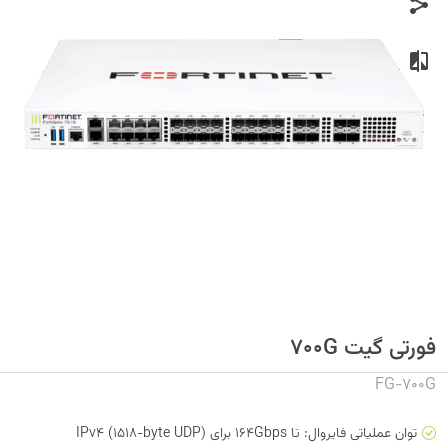
فورتی گیت 700G
FG-700G
توان عملیاتی فایروال: تا 164Gbps برای IPv4 (1518-byte UDP)