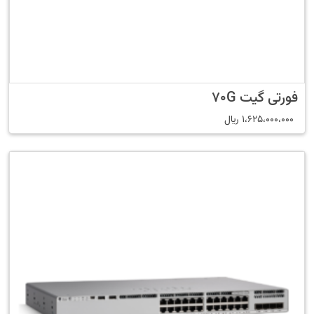
فورتی گیت 70G
1،625،000،000
﷼