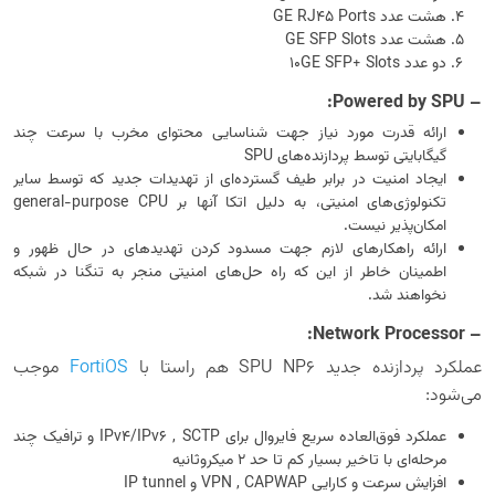
هشت عدد GE RJ45 Ports
هشت عدد GE SFP Slots
دو عدد 10GE SFP+ Slots
– Powered by SPU:
ارائه قدرت مورد نیاز جهت شناسایی محتوای مخرب با سرعت چند
گیگابایتی توسط پردازنده‌های SPU
ایجاد امنیت در برابر طیف گسترده‌ای از تهدیدات جدید که توسط سایر
تکنولوژی‌های امنیتی، به دلیل اتکا آنها بر general-purpose CPU
امکان‌پذیر نیست.
ارائه راهکارهای لازم جهت مسدود کردن تهدیدهای در حال ظهور و
اطمینان خاطر از این که راه حل‌های امنیتی منجر به تنگنا در شبکه
نخواهند شد.
– Network Processor:
عملکرد پردازنده جدید SPU NP6 هم راستا با
FortiOS
موجب
می‌شود:
عملکرد فوق‌العاده سریع فایروال برای IPv4/IPv6 , SCTP و ترافیک چند
مرحله‌ای با تاخیر بسیار کم تا حد ۲ میکروثانیه
افزایش سرعت و کارایی VPN , CAPWAP و IP tunnel