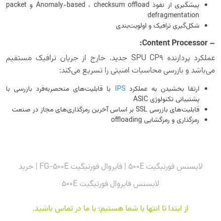
پیشگیری از نفوذ Anomaly-based ، checksum offload و packet
defragmentation
شکل‌گیری ترافیک و اولویت‌بندی
– Content Processor:
عملکرد پردازنده SPU CP9 جدید، خارج از جریان ترافیک مستقیم
می‌باشد و بازرسی محاسبات امنیتی را تسریع می‌کند:
ارتقا بخشیدن به عملکرد
IPS
با قابلیت‌های منحصربه‌فرد بازرسی با
پشتیبانی تکنولوژی ASIC
قابلیت‌های بازرسی SSL بر اساس آخرین رمزگذاری‌های مجاز در صنعت
رمزگذاری و رمزگشایی offloading
لایسنس فورتیگیت 500E | فایروال فورتیگیت FG-500E | خرید
لایسنس فایروال فورتیگیت 500E
از ابتدا تا انتها با شما هستیم؛ با ما در تماس باشید
.