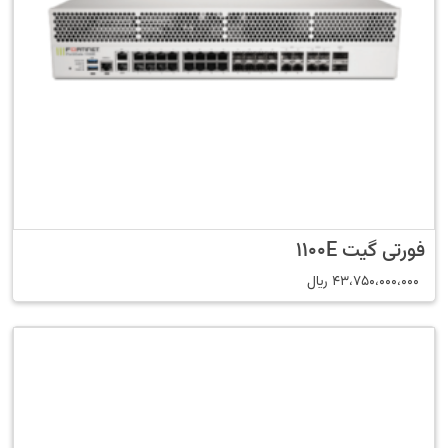
فورتی گیت 1100E
43،750،000،000
﷼