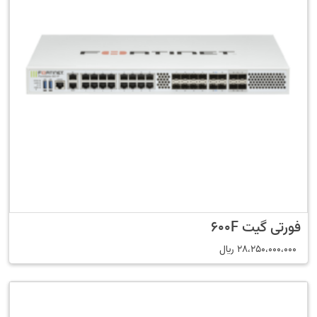
فورتی گیت 600F
28،250،000،000
﷼