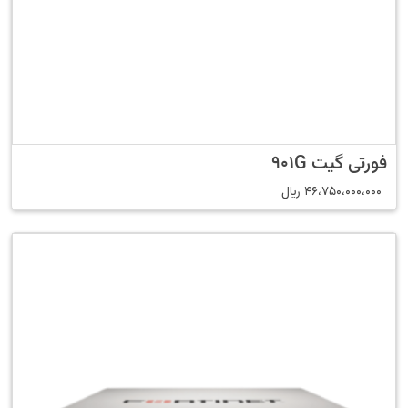
فورتی گیت 901G
46،750،000،000
﷼