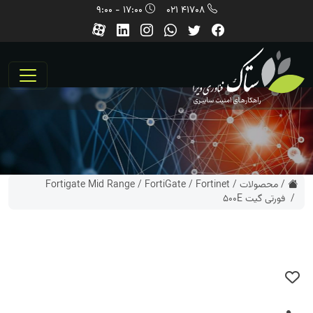
17:00 - 9:00
41708 021
/
محصولات
/
Fortinet
/
FortiGate
/
Fortigate Mid Range
/ فورتی گیت 500E