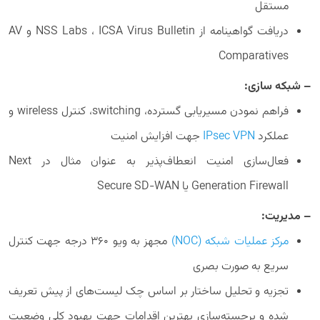
مستقل
دریافت گواهینامه از NSS Labs ، ICSA Virus Bulletin و AV
Comparatives
– شبکه سازی:
فراهم نمودن مسیریابی گسترده، switching، کنترل wireless و
عملکرد
IPsec VPN
جهت افزایش امنیت
فعال‌سازی امنیت انعطاف‌پذیر به عنوان مثال در Next
Generation Firewall یا Secure SD-WAN
– مدیریت:
مرکز عملیات شبکه (NOC)
مجهز به ویو ۳۶۰ درجه جهت کنترل
سریع به صورت بصری
تجزیه و تحلیل ساختار بر اساس چک لیست‌های از پیش تعریف
شده و برجسته‌سازی بهترین اقدامات جهت بهبود کلی وضعیت