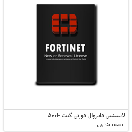
لایسنس فایروال فورتی گیت 500E
250،000،000
﷼