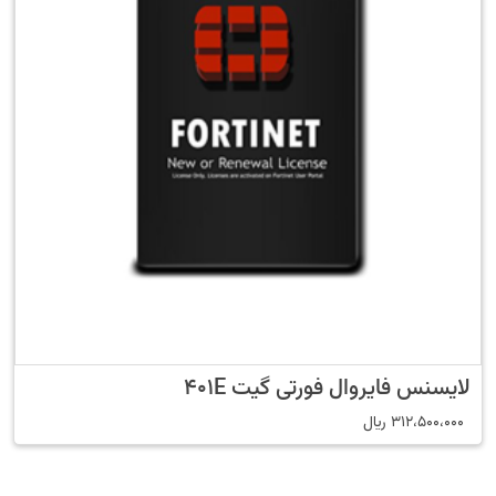
لایسنس فایروال فورتی گیت 401E
312،500،000
﷼