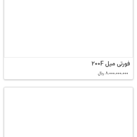
فورتی میل 200F
8،000،000،000
﷼