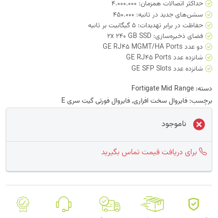
حداکثر اتصالات همزمان: 4.000.000
سشن‌های جدید در ثانیه: 450.000
حفاظت در برابر تهدیدات: 5 گیگابیت بر ثانیه
فضای ذخیره‌سازی: 2x 240 GB SSD
دو عدد GE RJ45 MGMT/HA Ports
شانزده عدد GE RJ45 Ports
شانزده عدد GE SFP Slots
دسته:
Fortigate Mid Range
برچسب:
فایروال سخت افزاری
,
فایروال فورتی گیت سری E
ناموجود
برای دریافت قیمت تماس بگیرید