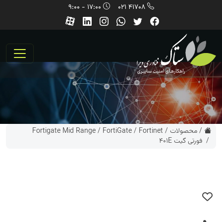
17:00 - 9:00
41708 021
/
محصولات
/
Fortinet
/
FortiGate
/
Fortigate Mid Range
/ فورتی گیت 401E