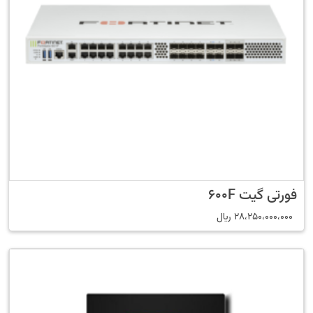
فورتی گیت 600F
28،250،000،000
﷼