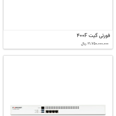
فورتی گیت 400F
21،750،000،000
﷼