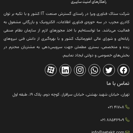
شرکت ستاک فناوری ویرا در راستای گسترش صنعت IT کشور و با تکیه بر توان
کادری مجرب در سه حوزه‌ی فناوری اطلاعات، الکترونیک و بازرگانی مشغول به
فعالیت می‌باشد. ما توانسته‌ایم با اخذ مجوزهای لازم از سازمان نظام صنفی
رایانه‌ای و شورای عالی انفورماتیک کشور و با بهره‌گیری از دانش فنی نیروهای
زبده و متخصص، بستری مطمئن جهت سرویس‌دهی به مشتریان محترم در
بخش‌های خصوصی و دولتی ایجاد نماییم.
تماس با ما
تهران، خیابان شهید بهشتی، خیابان سرافراز، کوچه دوم، پلاک ۱۹، طبقه اول
41708 021
88546909 021