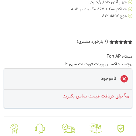
چهار آنتن داخلی/خارجی
حداکثر 400 + 867 مگابیت بر ثانیه
موج 802.11ac2
(
9
بازخورد مشتری)
1
امتیازدهی
5.00
از 5
دسته:
FortiAP
در
امتیازدهی
برچسب:
اکسس پوینت فورت نت سری E
مشتری
ناموجود
برای دریافت قیمت تماس بگیرید