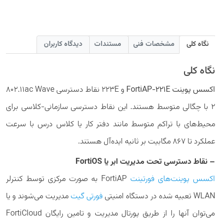
نگاه کلی
مشخصات فنی
مستندات
دیدگاه کاربران
نگاه کلی
اکسس پوینت FortiAP-221E
و 223E نقاط دسترسی 802.11ac Wave
2 با چگالی متوسط ​​هستند. این نقاط دسترسی سازمانی-کلاسی برای
محیط‌های با تراکم متوسط ​​مانند دفتر کار یا کلاس درس با سرعت
عملکرد تا 867 مگابیت بر ثانیه ایده‌آل هستند.
– نقاط دسترسی تحت مدیریت ابر یا
FortiOS
اکسس پوینت‌های فورتینت
FortiAP به صورت مرکزی توسط کنترلر
WLAN تعبیه شده در دستگاه امنیتی
فورتی گیت
مدیریت می‌شوند و یا
می‌توان آنها را از طریق پورتال مدیریت و تامین رایگان FortiCloud