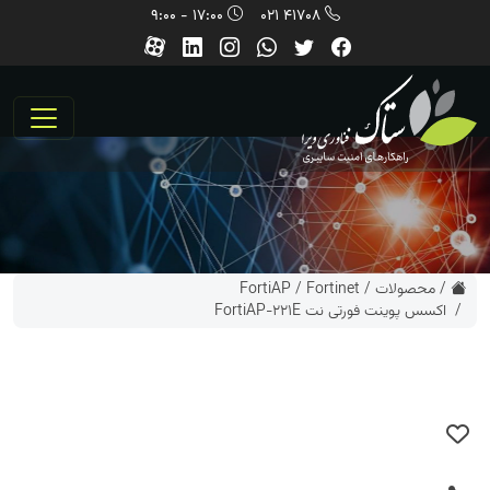
17:00 - 9:00
41708 021
/
محصولات
/
Fortinet
/
FortiAP
/ اکسس پوینت فورتی نت FortiAP-221E