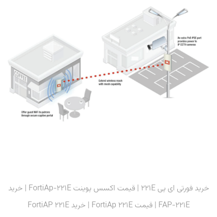
خرید فورتی ای پی 221E | قیمت اکسس پوینت FortiAp-221E | خرید
FAP-221E | قیمت FortiAp 221E | خرید FortiAP 221E