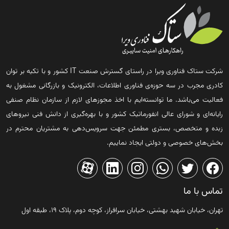
شرکت ستاک فناوری ویرا در راستای گسترش صنعت IT کشور و با تکیه بر توان
کادری مجرب در سه حوزه‌ی فناوری اطلاعات، الکترونیک و بازرگانی مشغول به
فعالیت می‌باشد. ما توانسته‌ایم با اخذ مجوزهای لازم از سازمان نظام صنفی
رایانه‌ای و شورای عالی انفورماتیک کشور و با بهره‌گیری از دانش فنی نیروهای
زبده و متخصص، بستری مطمئن جهت سرویس‌دهی به مشتریان محترم در
بخش‌های خصوصی و دولتی ایجاد نماییم.
تماس با ما
تهران، خیابان شهید بهشتی، خیابان سرافراز، کوچه دوم، پلاک ۱۹، طبقه اول