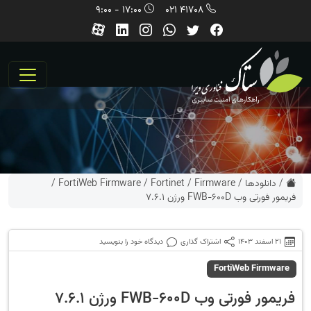
17:00 - 9:00
41708 021
/
دانلودها
/
Firmware
/
Fortinet
/
FortiWeb Firmware
/
فریمور فورتی وب FWB-600D ورژن 7.6.1
21 اسفند 1403
اشتراک گذاری
دیدگاه خود را بنویسید
FortiWeb Firmware
فریمور فورتی وب FWB-600D ورژن 7.6.1