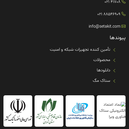
41708 021
88546909 021
info@setakit.com
پیوندها
تأمین کننده تجهیزات شبکه و امنیت
محصولات
دانلودها
ستاک مگ