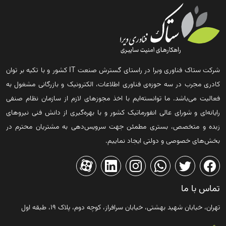
شرکت ستاک فناوری ویرا در راستای گسترش صنعت IT کشور و با تکیه بر توان
کادری مجرب در سه حوزه‌ی فناوری اطلاعات، الکترونیک و بازرگانی مشغول به
فعالیت می‌باشد. ما توانسته‌ایم با اخذ مجوزهای لازم از سازمان نظام صنفی
رایانه‌ای و شورای عالی انفورماتیک کشور و با بهره‌گیری از دانش فنی نیروهای
زبده و متخصص، بستری مطمئن جهت سرویس‌دهی به مشتریان محترم در
بخش‌های خصوصی و دولتی ایجاد نماییم.
تماس با ما
تهران، خیابان شهید بهشتی، خیابان سرافراز، کوچه دوم، پلاک ۱۹، طبقه اول