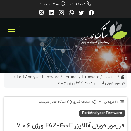
17:00 - 9:00
41708 021
/
دانلودها
/
Firmware
/
Fortinet
/
FortiAnalyzer Firmware
/
فریمور فورتی آنالایزر FAZ-400E ورژن 7.0.6
22 فروردین 1402
اشتراک گذاری
دیدگاه خود را بنویسید
FortiAnalyzer Firmware
فریمور فورتی آنالایزر FAZ-400E ورژن 7.0.6