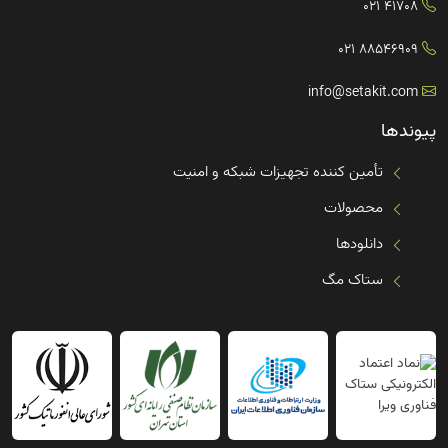
41708 021
88546909 021
info@setakit.com
پیوندها
تأمین کننده تجهیزات شبکه و امنیت
محصولات
دانلودها
ستاک مگ