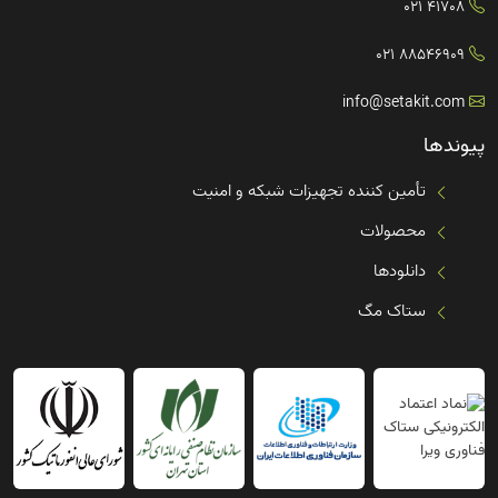
41708 021
88546909 021
info@setakit.com
پیوندها
تأمین کننده تجهیزات شبکه و امنیت
محصولات
دانلودها
ستاک مگ