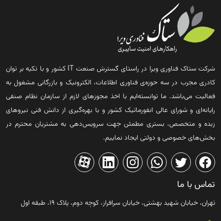
شرکت ستاک فناوری ویرا در راستای گسترش صنعت IT کشور و با تکیه بر توان
کادری مجرب در سه حوزه‌ی فناوری اطلاعات، الکترونیک و بازرگانی مشغول به
فعالیت می‌باشد. ما توانسته‌ایم با اخذ مجوزهای لازم از سازمان نظام صنفی
رایانه‌ای و شورای عالی انفورماتیک کشور و با بهره‌گیری از دانش فنی نیروهای
زبده و متخصص، بستری مطمئن جهت سرویس‌دهی به مشتریان محترم در
بخش‌های خصوصی و دولتی ایجاد نماییم.
تماس با ما
تهران، خیابان شهید بهشتی، خیابان سرافراز، کوچه دوم، پلاک ۱۹، طبقه اول