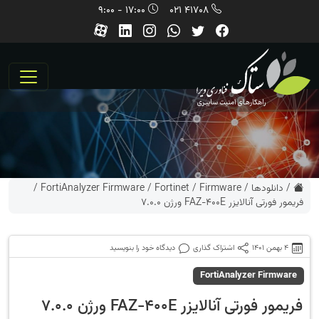
17:00 - 9:00
41708 021
/
دانلودها
/
Firmware
/
Fortinet
/
FortiAnalyzer Firmware
/
فریمور فورتی آنالایزر FAZ-400E ورژن 7.0.0
4 بهمن 1401
اشتراک گذاری
دیدگاه خود را بنویسید
FortiAnalyzer Firmware
فریمور فورتی آنالایزر FAZ-400E ورژن 7.0.0