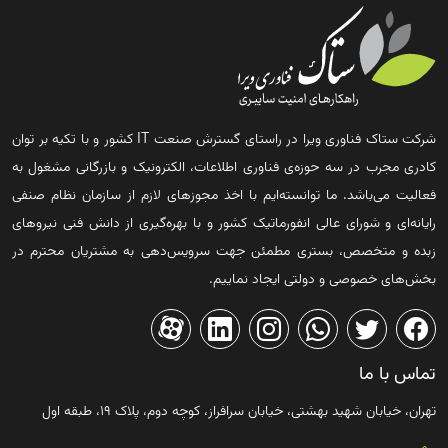
شرکت ستاک فناوری ویرا در راستای گسترش صنعت IT کشور و با تکیه بر توان
کادری مجرب در سه حوزه‌ی فناوری اطلاعات، الکترونیک و بازرگانی مشغول به
فعالیت می‌باشد. ما توانسته‌ایم با اخذ مجوزهای لازم از سازمان نظام صنفی
رایانه‌ای و شورای عالی انفورماتیک کشور و با بهره‌گیری از دانش فنی نیروهای
زبده و متخصص، بستری مطمئن جهت سرویس‌دهی به مشتریان محترم در
بخش‌های خصوصی و دولتی ایجاد نماییم.
تماس با ما
تهران، خیابان شهید بهشتی، خیابان سرافراز، کوچه دوم، پلاک ۱۹، طبقه اول