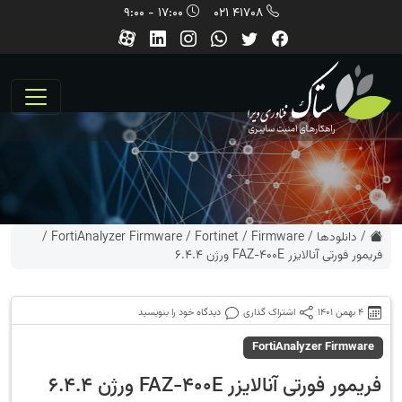
17:00 - 9:00
41708 021
/
دانلودها
/
Firmware
/
Fortinet
/
FortiAnalyzer Firmware
/
فریمور فورتی آنالایزر FAZ-400E ورژن 6.4.4
4 بهمن 1401
اشتراک گذاری
دیدگاه خود را بنویسید
FortiAnalyzer Firmware
فریمور فورتی آنالایزر FAZ-400E ورژن 6.4.4