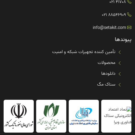
41708 021
88546909 021
info@setakit.com
پیوندها
تأمین کننده تجهیزات شبکه و امنیت
محصولات
دانلودها
ستاک مگ