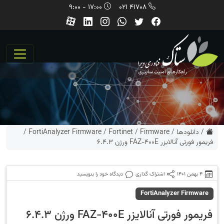
17:00 - 9:00
41708 021
/
دانلودها
/
Firmware
/
Fortinet
/
FortiAnalyzer Firmware
/
فریمور فورتی آنالایزر FAZ-400E ورژن 6.4.3
4 بهمن 1401
اشتراک گذاری
دیدگاه خود را بنویسید
FortiAnalyzer Firmware
فریمور فورتی آنالایزر FAZ-400E ورژن 6.4.3