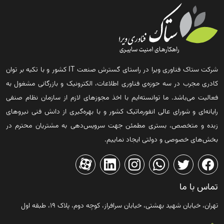
شرکت ستاک فناوری ویرا در راستای گسترش صنعت IT کشور و با تکیه بر توان
کادری مجرب در سه حوزه‌ی فناوری اطلاعات، الکترونیک و بازرگانی مشغول به
فعالیت می‌باشد. ما توانسته‌ایم با اخذ مجوزهای لازم از سازمان نظام صنفی
رایانه‌ای و شورای عالی انفورماتیک کشور و با بهره‌گیری از دانش فنی نیروهای
زبده و متخصص، بستری مطمئن جهت سرویس‌دهی به مشتریان محترم در
بخش‌های خصوصی و دولتی ایجاد نماییم.
تماس با ما
تهران، خیابان شهید بهشتی، خیابان سرافراز، کوچه دوم، پلاک ۱۹، طبقه اول