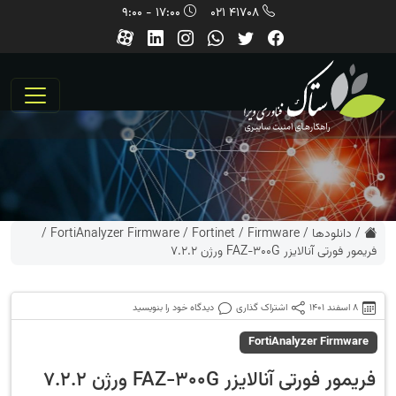
17:00 - 9:00
41708 021
/
دانلودها
/
Firmware
/
Fortinet
/
FortiAnalyzer Firmware
/
فریمور فورتی آنالایزر FAZ-300G ورژن 7.2.2
8 اسفند 1401
اشتراک گذاری
دیدگاه خود را بنویسید
FortiAnalyzer Firmware
فریمور فورتی آنالایزر FAZ-300G ورژن 7.2.2