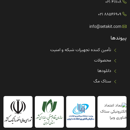
41708 021
88546909 021
info@setakit.com
پیوندها
تأمین کننده تجهیزات شبکه و امنیت
محصولات
دانلودها
ستاک مگ