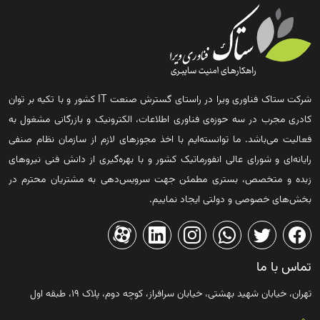
شرکت ستاک فناوری ویرا در راستای گسترش صنعت IT کشور و با تکیه بر توان
کادری مجرب در سه حوزه‌ی فناوری اطلاعات، الکترونیک و بازرگانی مشغول به
فعالیت می‌باشد. ما توانسته‌ایم با اخذ مجوزهای لازم از سازمان نظام صنفی
رایانه‌ای و شورای عالی انفورماتیک کشور و با بهره‌گیری از دانش فنی نیروهای
زبده و متخصص، بستری مطمئن جهت سرویس‌دهی به مشتریان محترم در
بخش‌های خصوصی و دولتی ایجاد نماییم.
تماس با ما
تهران، خیابان شهید بهشتی، خیابان سرافراز، کوچه دوم، پلاک ۱۹، طبقه اول