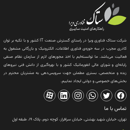
شرکت ستاک فناوری ویرا در راستای گسترش صنعت IT کشور و با تکیه بر توان
کادری مجرب در سه حوزه‌ی فناوری اطلاعات، الکترونیک و بازرگانی مشغول به
فعالیت می‌باشد. ما توانسته‌ایم با اخذ مجوزهای لازم از سازمان نظام صنفی
رایانه‌ای و شورای عالی انفورماتیک کشور و با بهره‌گیری از دانش فنی نیروهای
زبده و متخصص، بستری مطمئن جهت سرویس‌دهی به مشتریان محترم در
بخش‌های خصوصی و دولتی ایجاد نماییم.
تماس با ما
تهران، خیابان شهید بهشتی، خیابان سرافراز، کوچه دوم، پلاک ۱۹، طبقه اول