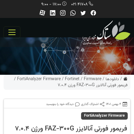
17:00 - 9:00
41708 021
/
دانلودها
/
Firmware
/
Fortinet
/
FortiAnalyzer Firmware
/
فریمور فورتی آنالایزر FAZ-300G ورژن 7.0.4
4 بهمن 1401
اشتراک گذاری
دیدگاه خود را بنویسید
FortiAnalyzer Firmware
فریمور فورتی آنالایزر FAZ-300G ورژن 7.0.4