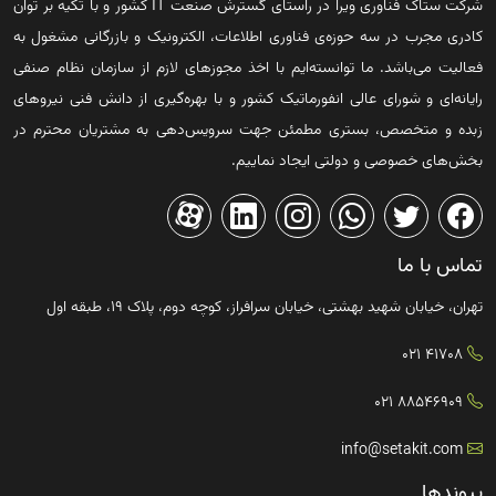
شرکت ستاک فناوری ویرا در راستای گسترش صنعت IT کشور و با تکیه بر توان
کادری مجرب در سه حوزه‌ی فناوری اطلاعات، الکترونیک و بازرگانی مشغول به
فعالیت می‌باشد. ما توانسته‌ایم با اخذ مجوزهای لازم از سازمان نظام صنفی
رایانه‌ای و شورای عالی انفورماتیک کشور و با بهره‌گیری از دانش فنی نیروهای
زبده و متخصص، بستری مطمئن جهت سرویس‌دهی به مشتریان محترم در
بخش‌های خصوصی و دولتی ایجاد نماییم.
تماس با ما
تهران، خیابان شهید بهشتی، خیابان سرافراز، کوچه دوم، پلاک ۱۹، طبقه اول
41708 021
88546909 021
info@setakit.com
پیوندها