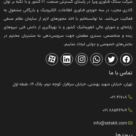
شرکت ستاک فناوری ویرا در راستای گسترش صنعت IT کشور و با تکیه بر توان
کادری مجرب در سه حوزه‌ی فناوری اطلاعات، الکترونیک و بازرگانی مشغول به
فعالیت می‌باشد. ما توانسته‌ایم با اخذ مجوزهای لازم از سازمان نظام صنفی
رایانه‌ای و شورای عالی انفورماتیک کشور و با بهره‌گیری از دانش فنی نیروهای
زبده و متخصص، بستری مطمئن جهت سرویس‌دهی به مشتریان محترم در
بخش‌های خصوصی و دولتی ایجاد نماییم.
تماس با ما
تهران، خیابان شهید بهشتی، خیابان سرافراز، کوچه دوم، پلاک ۱۹، طبقه اول
41708 021
88546909 021
info@setakit.com
پیوندها