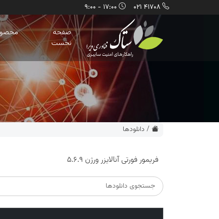
17:00 - 9:00
41708 021
صفحه
محصول
نخست
/
دانلودها
فریمور فورتی آنالایزر ورژن 5.6.9