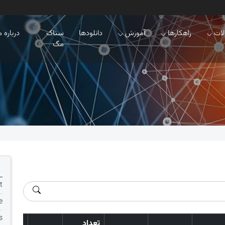
ات
راهکارها
آموزش
دانلودها
ستاک
درباره م
مگ
t
e
s
تعداد