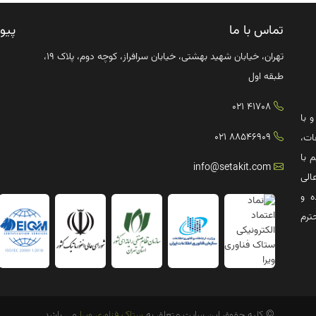
تماس با ما
پیو
تهران، خیابان شهید بهشتی، خیابان سرافراز، کوچه دوم، پلاک ۱۹،
طبقه اول
41708 021
ترش صنعت IT کشور و با
88546909 021
ات،
 با
info@setakit.com
الی
ه و
ترم
© کلیه حقوق این سایت متعلق به
ستاک فناوری ویرا
می باشد.