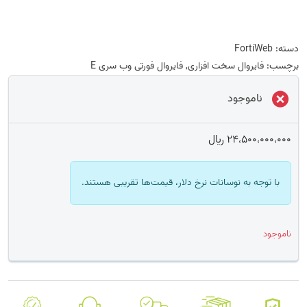
دسته:
FortiWeb
برچسب:
فایروال سخت افزاری
,
فایروال فورتی وب سری E
ناموجود
24،500،000،000
﷼
با توجه به نوسانات نرخ دلار، قیمت‌ها تقریبی هستند.
ناموجود