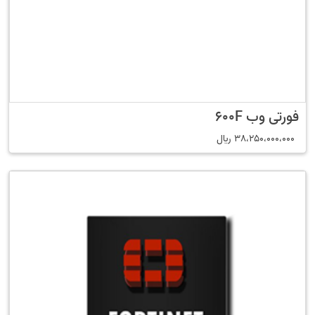
فورتی وب 600F
38،250،000،000
﷼