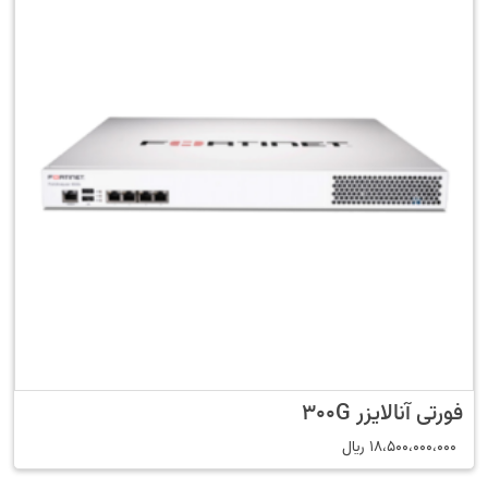
فورتی آنالایزر 300G
18،500،000،000
﷼