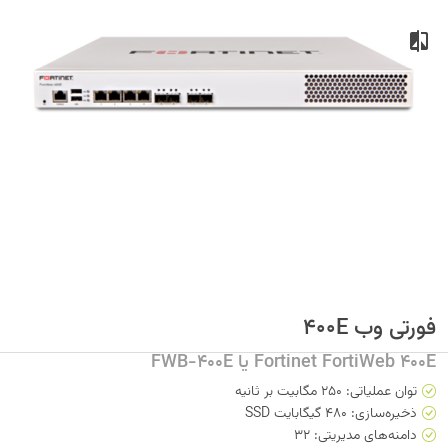
فورتی وب 400E
Fortinet FortiWeb 400E یا FWB-400E
توان عملیاتی: 250 مگابیت بر ثانیه
ذخیره‌سازی: 480 گیگابایت SSD
دامنه‌های مدیریتی: 32