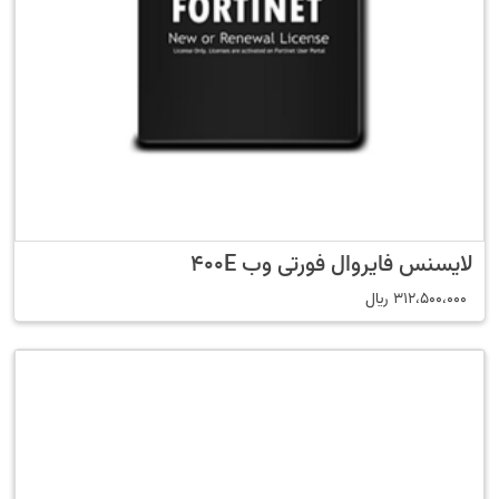
لایسنس فایروال فورتی وب 400E
312،500،000
﷼