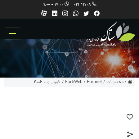
17:00 - 9:00
41708 021
/
محصولات
/
Fortinet
/
FortiWeb
/ فورتی وب 400E