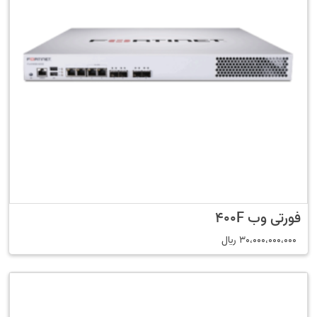
فورتی وب 400F
30،000،000،000
﷼