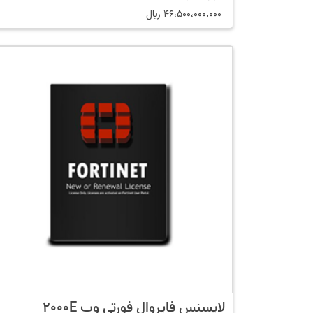
46،500،000،000
﷼
لایسنس فایروال فورتی وب 2000E