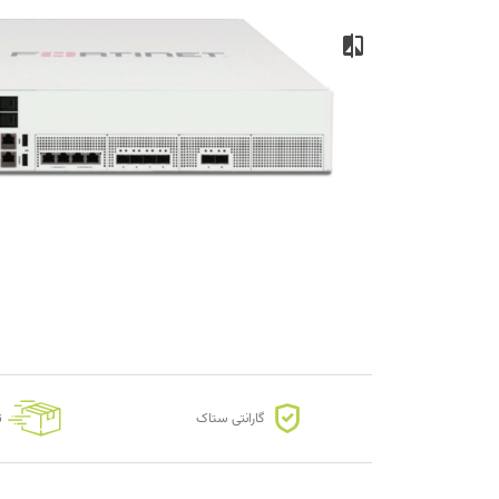
گارانتی ستاک
ت