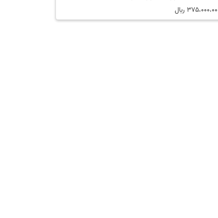
375،000،00
﷼