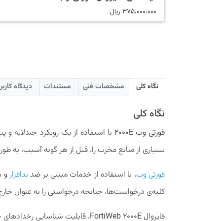
375،000،000
﷼
نگاه کلی
مشخصات فنی
مستندات
دیدگاه کاربر
نگاه کلی
فورتی وب 2000E
با استفاده از یک رویکرد چندلایه و پی
بسیاری از منابع مخرب را، قبل از هر گونه آسیب، به طور 
فورتی وب
، با استفاده از خدمات مبتنی بر ضد
بدافزار
و ه
کلیه‌ی درخواست‌ها، چنانچه درخواستی را به عنوان خارج
فایروال
FortiWeb 2000E
، قابلیت شناسایی رخدادهای چند