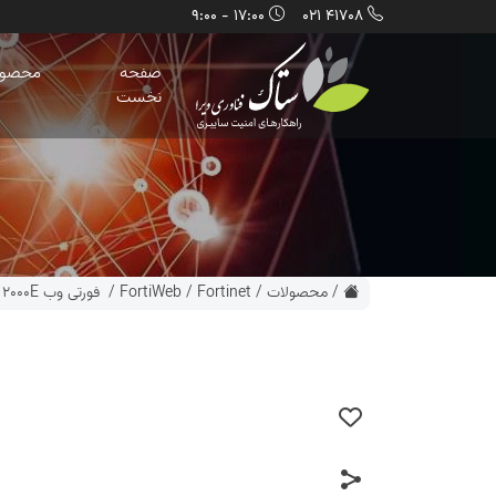
17:00 - 9:00
41708 021
صفحه
محصول
نخست
/
محصولات
/
Fortinet
/
FortiWeb
/ فورتی وب 2000E