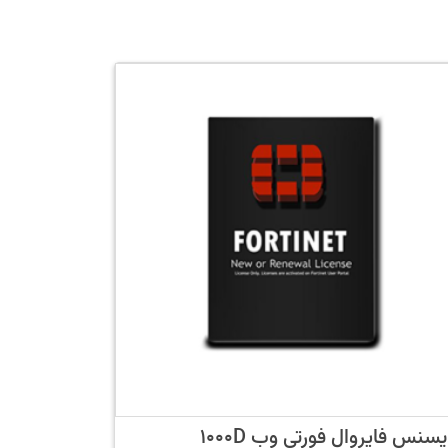
یسنس فایروال فورتی وب 1000D