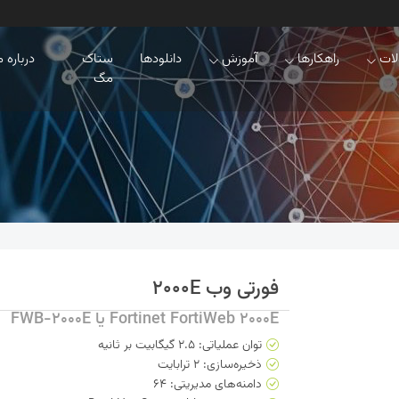
ات
راهکارها
آموزش
دانلودها
ستاک
درباره م
مگ
فورتی وب 2000E
Fortinet FortiWeb 2000E یا FWB-2000E
توان عملیاتی: 2.5 گیگابیت بر ثانیه
ذخیره‌سازی: 2 ترابایت
دامنه‌های مدیریتی: 64