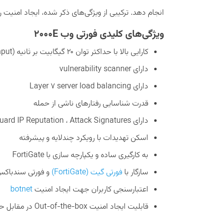
انجام دهد. ترکیبی از ویژگی‌های ذکر شده، ایجاد امنیت
ویژگی‌های کلیدی فورتی وب
2000E
کارایی بالا با حداکثر توان ۲۰ گیگابیت بر ثانیه (throughput)
دارای vulnerability scanner
دارای Layer 7 server load balancing
قدرت شناسایی رفتارهای ناشی از حمله
دارای FortiGuard IP Reputation ، Attack Signatures و Antivirus
اسکن تهدیدات با رویکرد چندلایه و پیشرفته
به کارگیری ساده و یکپارچه سازی با FortiGate
سازگار با
فورتی گیت (FortiGate)
و فورتی سندباکس (tiSandbox
اعتبارسنجی کاربران جهت ایجاد امنیت
botnet
قابلیت ایجاد امنیت Out-of-the-box در مقابل حملات خودکار