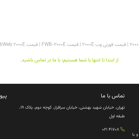
از ابتدا تا انتها با شما هستیم؛ با ما در تماس باشید
.
تماس با ما
پیو
تهران، خیابان شهید بهشتی، خیابان سرافراز، کوچه دوم، پلاک ۱۹،
طبقه اول
41708 021
ترش صنعت IT کشور و با