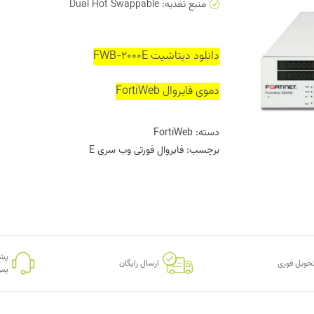
منبع تغذیه: Dual Hot Swappable
دانلود دیتاشیت FWB-2000E
دموی فایروال FortiWeb
دسته:
FortiWeb
برچسب:
فایروال فورتی وب سری E
پشت
حویل فوری
ارسال رایگان
پس 