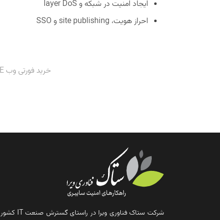
ایجاد امنیت در شبکه و layer DoS
احراز هویت، site publishing و SSO
خرید فورتی وب 2000E | قیمت فورتی وب 2000E | قیمت FWB-2000E | قیمت FortiWeb 2000E | خرید WAF
شرکت ستاک فناوری ویرا در راستای گس