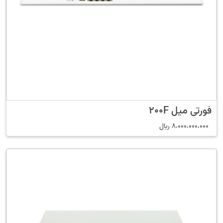
فورتی میل 200F
8،000،000،000
﷼