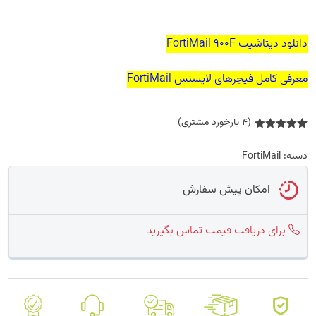
دانلود دیتاشیت FortiMail 900F
معرفی کامل فیچرهای لایسنس FortiMail
(
4
بازخورد مشتری)
1
امتیازدهی
5.00
از 5
دسته:
FortiMail
در
امتیازدهی
مشتری
امکان پیش سفارش
برای دریافت قیمت تماس بگیرید