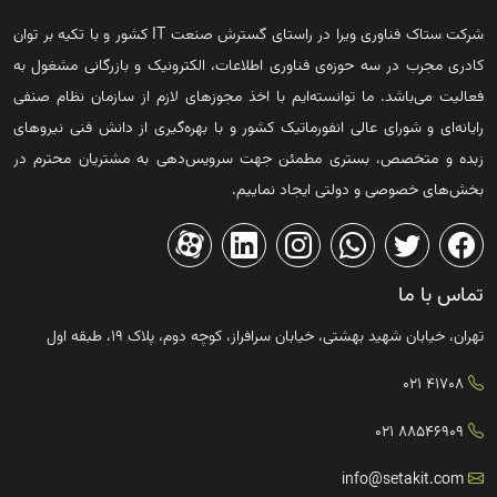
شرکت ستاک فناوری ویرا در راستای گسترش صنعت IT کشور و با تکیه بر توان
کادری مجرب در سه حوزه‌ی فناوری اطلاعات، الکترونیک و بازرگانی مشغول به
فعالیت می‌باشد. ما توانسته‌ایم با اخذ مجوزهای لازم از سازمان نظام صنفی
رایانه‌ای و شورای عالی انفورماتیک کشور و با بهره‌گیری از دانش فنی نیروهای
زبده و متخصص، بستری مطمئن جهت سرویس‌دهی به مشتریان محترم در
بخش‌های خصوصی و دولتی ایجاد نماییم.
تماس با ما
تهران، خیابان شهید بهشتی، خیابان سرافراز، کوچه دوم، پلاک ۱۹، طبقه اول
41708 021
88546909 021
info@setakit.com