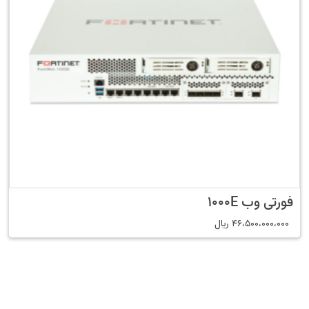
فورتی وب 1000E
46،500،000،000
﷼