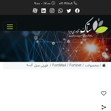
17:00 - 9:00
41708 021
/
محصولات
/
Fortinet
/
FortiMail
/ فورتی میل 900F