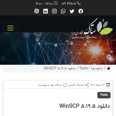
17:00 - 9:00
41708 021
/
دانلودها
/
Tools
/
دانلود WinSCP 5.19.5
23 مرداد 1401
اشتراک گذاری
دیدگاه خود را بنویسید
Tools
دانلود WinSCP 5.19.5