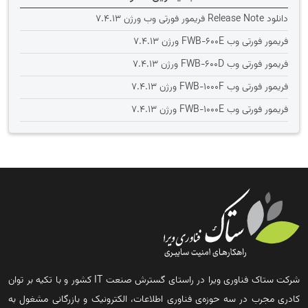
دانلود Release Note فریمور فورتی وب ورژن 7.4.13
فریمور فورتی وب FWB-600E ورژن 7.4.13
فریمور فورتی وب FWB-600D ورژن 7.4.13
فریمور فورتی وب FWB-1000F ورژن 7.4.13
فریمور فورتی وب FWB-1000E ورژن 7.4.13
شرکت ستاک فناوری ویرا در راستای گسترش صنعت IT کشور و با تکیه بر توان
کادری مجرب در سه حوزه‌ی فناوری اطلاعات، الکترونیک و بازرگانی مشغول به