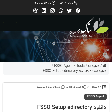
17:00 - 9:00
41708 021
/
دانلودها
/
Tools
/
FSSO Agent
/
دانلود FSSO Setup edirectory 5.0.0302.exe
23 مرداد 1401
اشتراک گذاری
دیدگاه خود را بنویسید
FSSO Agent
دانلود FSSO Setup edirectory