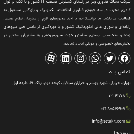
شرکت ستاک فناوری ویرا در راستای گسترش صنعت IT کشور و با تکیه بر توان
کادری مجرب در سه حوزه‌ی فناوری اطلاعات، الکترونیک و بازرگانی مشغول به
فعالیت می‌باشد. ما توانسته‌ایم با اخذ مجوزهای لازم از سازمان نظام صنفی
رایانه‌ای و شورای عالی انفورماتیک کشور و با بهره‌گیری از دانش فنی نیروهای
زبده و متخصص، بستری مطمئن جهت سرویس‌دهی به مشتریان محترم در
بخش‌های خصوصی و دولتی ایجاد نماییم.
تماس با ما
تهران، خیابان شهید بهشتی، خیابان سرافراز، کوچه دوم، پلاک ۱۹، طبقه اول
41708 021
88546909 021
info@setakit.com
پیوندها