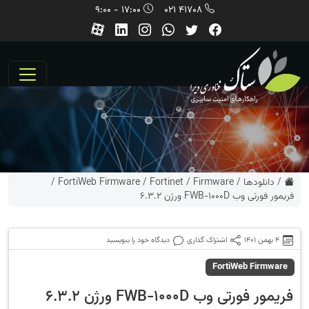
17:00 - 9:00
41708 021
/
دانلودها
/
Firmware
/
Fortinet
/
FortiWeb Firmware
/
فریمور فورتی وب FWB-1000D ورژن 6.3.2
4 بهمن 1401
اشتراک گذاری
دیدگاه خود را بنویسید
FortiWeb Firmware
فریمور فورتی وب FWB-1000D ورژن 6.3.2