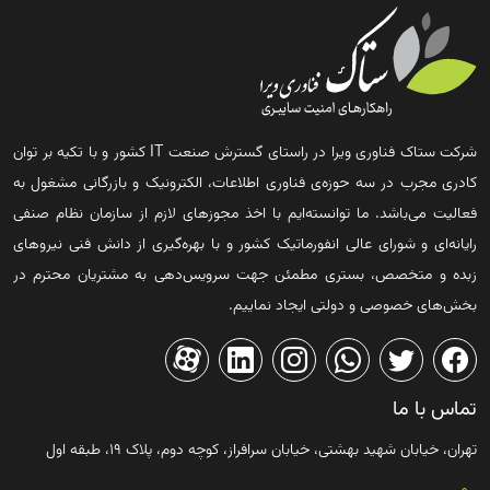
شرکت ستاک فناوری ویرا در راستای گسترش صنعت IT کشور و با تکیه بر توان
کادری مجرب در سه حوزه‌ی فناوری اطلاعات، الکترونیک و بازرگانی مشغول به
فعالیت می‌باشد. ما توانسته‌ایم با اخذ مجوزهای لازم از سازمان نظام صنفی
رایانه‌ای و شورای عالی انفورماتیک کشور و با بهره‌گیری از دانش فنی نیروهای
زبده و متخصص، بستری مطمئن جهت سرویس‌دهی به مشتریان محترم در
بخش‌های خصوصی و دولتی ایجاد نماییم.
تماس با ما
تهران، خیابان شهید بهشتی، خیابان سرافراز، کوچه دوم، پلاک ۱۹، طبقه اول