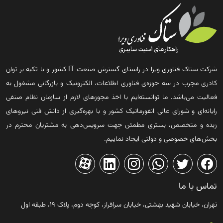
شرکت ستاک فناوری ویرا در راستای گسترش صنعت IT کشور و با تکیه بر توان
کادری مجرب در سه حوزه‌ی فناوری اطلاعات، الکترونیک و بازرگانی مشغول به
فعالیت می‌باشد. ما توانسته‌ایم با اخذ مجوزهای لازم از سازمان نظام صنفی
رایانه‌ای و شورای عالی انفورماتیک کشور و با بهره‌گیری از دانش فنی نیروهای
زبده و متخصص، بستری مطمئن جهت سرویس‌دهی به مشتریان محترم در
بخش‌های خصوصی و دولتی ایجاد نماییم.
تماس با ما
تهران، خیابان شهید بهشتی، خیابان سرافراز، کوچه دوم، پلاک ۱۹، طبقه اول