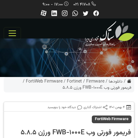
17:00 - 9:00
41708 021
/
دانلودها
/
Firmware
/
Fortinet
/
FortiWeb Firmware
/
فریمور فورتی وب FWB-1000E ورژن 5.8.5
4 بهمن 1401
اشتراک گذاری
دیدگاه خود را بنویسید
FortiWeb Firmware
فریمور فورتی وب FWB-1000E ورژن 5.8.5