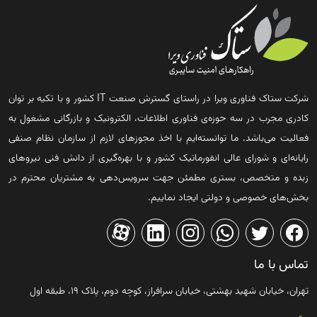
شرکت ستاک فناوری ویرا در راستای گسترش صنعت IT کشور و با تکیه بر توان
کادری مجرب در سه حوزه‌ی فناوری اطلاعات، الکترونیک و بازرگانی مشغول به
فعالیت می‌باشد. ما توانسته‌ایم با اخذ مجوزهای لازم از سازمان نظام صنفی
رایانه‌ای و شورای عالی انفورماتیک کشور و با بهره‌گیری از دانش فنی نیروهای
زبده و متخصص، بستری مطمئن جهت سرویس‌دهی به مشتریان محترم در
بخش‌های خصوصی و دولتی ایجاد نماییم.
تماس با ما
تهران، خیابان شهید بهشتی، خیابان سرافراز، کوچه دوم، پلاک ۱۹، طبقه اول