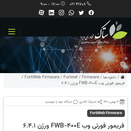
17:00 - 9:00
41708 021
/
دانلودها
/
Firmware
/
Fortinet
/
FortiWeb Firmware
/
فریمور فورتی وب FWB-400E ورژن 6.4.1
4 بهمن 1401
اشتراک گذاری
دیدگاه خود را بنویسید
FortiWeb Firmware
فریمور فورتی وب FWB-400E ورژن 6.4.1