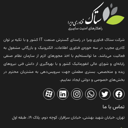
شرکت ستاک فناوری ویرا در راستای گسترش صنعت IT کشور و با تکیه بر توان
کادری مجرب در سه حوزه‌ی فناوری اطلاعات، الکترونیک و بازرگانی مشغول به
فعالیت می‌باشد. ما توانسته‌ایم با اخذ مجوزهای لازم از سازمان نظام صنفی
رایانه‌ای و شورای عالی انفورماتیک کشور و با بهره‌گیری از دانش فنی نیروهای
زبده و متخصص، بستری مطمئن جهت سرویس‌دهی به مشتریان محترم در
بخش‌های خصوصی و دولتی ایجاد نماییم.
تماس با ما
تهران، خیابان شهید بهشتی، خیابان سرافراز، کوچه دوم، پلاک ۱۹، طبقه اول