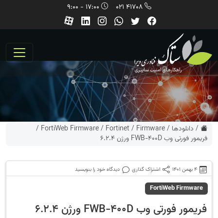
17:00 - 9:00
41708 021
/
دانلودها
/
Firmware
/
Fortinet
/
FortiWeb Firmware
/
فریمور فورتی وب FWB-400D ورژن 6.2.4
4 بهمن 1401
اشتراک گذاری
دیدگاه خود را بنویسید
FortiWeb Firmware
فریمور فورتی وب FWB-400D ورژن 6.2.4