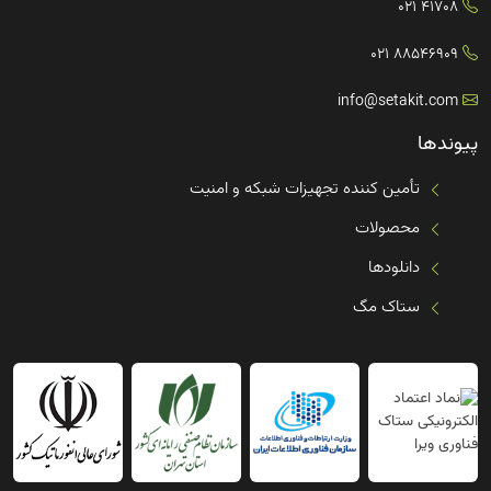
41708 021
88546909 021
info@setakit.com
پیوندها
تأمین کننده تجهیزات شبکه و امنیت
محصولات
دانلودها
ستاک مگ