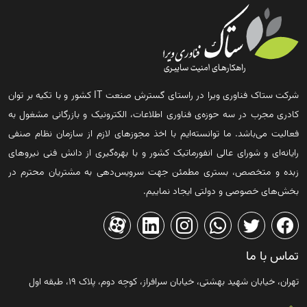
شرکت ستاک فناوری ویرا در راستای گسترش صنعت IT کشور و با تکیه بر توان
کادری مجرب در سه حوزه‌ی فناوری اطلاعات، الکترونیک و بازرگانی مشغول به
فعالیت می‌باشد. ما توانسته‌ایم با اخذ مجوزهای لازم از سازمان نظام صنفی
رایانه‌ای و شورای عالی انفورماتیک کشور و با بهره‌گیری از دانش فنی نیروهای
زبده و متخصص، بستری مطمئن جهت سرویس‌دهی به مشتریان محترم در
بخش‌های خصوصی و دولتی ایجاد نماییم.
تماس با ما
تهران، خیابان شهید بهشتی، خیابان سرافراز، کوچه دوم، پلاک ۱۹، طبقه اول