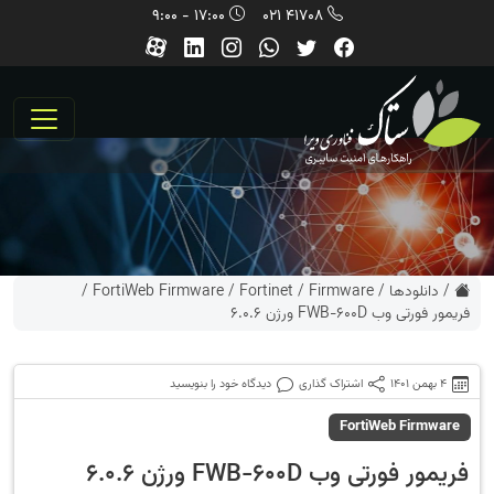
17:00 - 9:00
41708 021
/
دانلودها
/
Firmware
/
Fortinet
/
FortiWeb Firmware
/
فریمور فورتی وب FWB-600D ورژن 6.0.6
4 بهمن 1401
اشتراک گذاری
دیدگاه خود را بنویسید
FortiWeb Firmware
فریمور فورتی وب FWB-600D ورژن 6.0.6