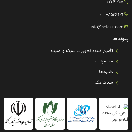
41708 021
88546909 021
info@setakit.com
پیوندها
تأمین کننده تجهیزات شبکه و امنیت
محصولات
دانلودها
ستاک مگ