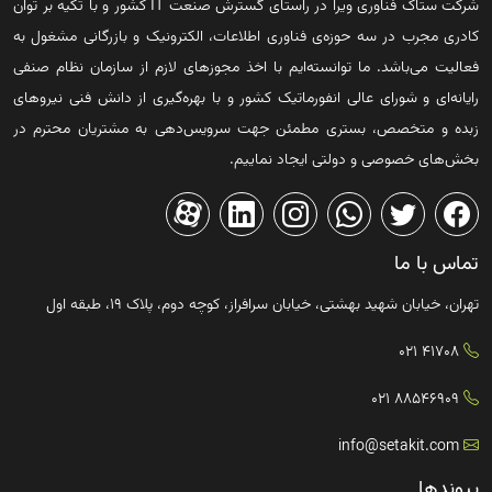
شرکت ستاک فناوری ویرا در راستای گسترش صنعت IT کشور و با تکیه بر توان
کادری مجرب در سه حوزه‌ی فناوری اطلاعات، الکترونیک و بازرگانی مشغول به
فعالیت می‌باشد. ما توانسته‌ایم با اخذ مجوزهای لازم از سازمان نظام صنفی
رایانه‌ای و شورای عالی انفورماتیک کشور و با بهره‌گیری از دانش فنی نیروهای
زبده و متخصص، بستری مطمئن جهت سرویس‌دهی به مشتریان محترم در
بخش‌های خصوصی و دولتی ایجاد نماییم.
تماس با ما
تهران، خیابان شهید بهشتی، خیابان سرافراز، کوچه دوم، پلاک ۱۹، طبقه اول
41708 021
88546909 021
info@setakit.com
پیوندها