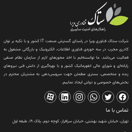
شرکت ستاک فناوری ویرا در راستای گسترش صنعت IT کشور و با تکیه بر توان
کادری مجرب در سه حوزه‌ی فناوری اطلاعات، الکترونیک و بازرگانی مشغول به
فعالیت می‌باشد. ما توانسته‌ایم با اخذ مجوزهای لازم از سازمان نظام صنفی
رایانه‌ای و شورای عالی انفورماتیک کشور و با بهره‌گیری از دانش فنی نیروهای
زبده و متخصص، بستری مطمئن جهت سرویس‌دهی به مشتریان محترم در
بخش‌های خصوصی و دولتی ایجاد نماییم.
تماس با ما
تهران، خیابان شهید بهشتی، خیابان سرافراز، کوچه دوم، پلاک ۱۹، طبقه اول