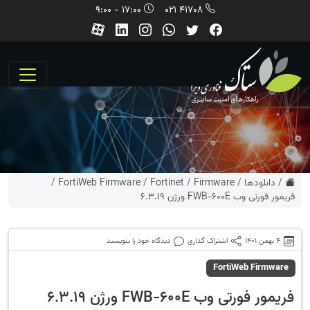
17:00 - 9:00
41708 021
/
دانلودها
/
Firmware
/
Fortinet
/
FortiWeb Firmware
/
فریمور فورتی وب FWB-600E ورژن 6.3.19
4 بهمن 1401
اشتراک گذاری
دیدگاه خود را بنویسید
FortiWeb Firmware
فریمور فورتی وب FWB-600E ورژن 6.3.19