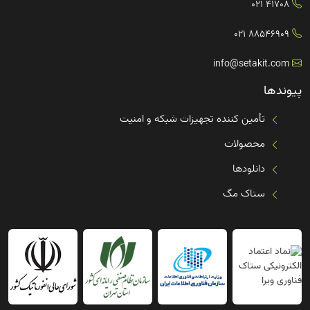
41708 021
88546909 021
info@setakit.com
پیوندها
تأمین کننده تجهیزات شبکه و امنیت
محصولات
دانلودها
ستاک مگ