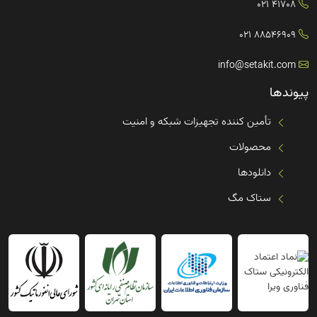
41708 021
88546909 021
info@setakit.com
پیوندها
تأمین کننده تجهیزات شبکه و امنیت
محصولات
دانلودها
ستاک مگ