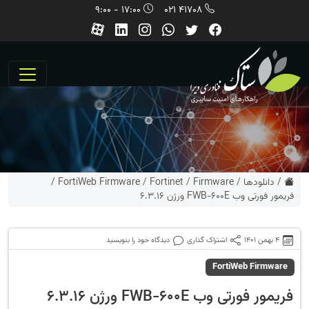
17:00 - 9:00
41708 021
/
دانلودها
/
Firmware
/
Fortinet
/
FortiWeb Firmware
/
فریمور فورتی وب FWB-600E ورژن 6.3.16
4 بهمن 1401
اشتراک گذاری
دیدگاه خود را بنویسید
FortiWeb Firmware
فریمور فورتی وب FWB-600E ورژن 6.3.16