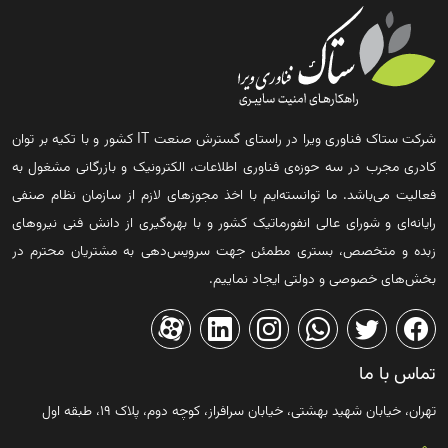
شرکت ستاک فناوری ویرا در راستای گسترش صنعت IT کشور و با تکیه بر توان
کادری مجرب در سه حوزه‌ی فناوری اطلاعات، الکترونیک و بازرگانی مشغول به
فعالیت می‌باشد. ما توانسته‌ایم با اخذ مجوزهای لازم از سازمان نظام صنفی
رایانه‌ای و شورای عالی انفورماتیک کشور و با بهره‌گیری از دانش فنی نیروهای
زبده و متخصص، بستری مطمئن جهت سرویس‌دهی به مشتریان محترم در
بخش‌های خصوصی و دولتی ایجاد نماییم.
تماس با ما
تهران، خیابان شهید بهشتی، خیابان سرافراز، کوچه دوم، پلاک ۱۹، طبقه اول