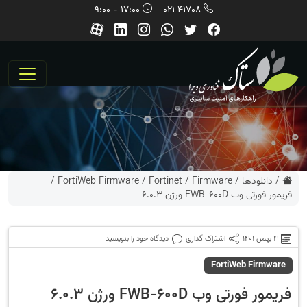
17:00 - 9:00
41708 021
/
دانلودها
/
Firmware
/
Fortinet
/
FortiWeb Firmware
/
فریمور فورتی وب FWB-600D ورژن 6.0.3
4 بهمن 1401
اشتراک گذاری
دیدگاه خود را بنویسید
FortiWeb Firmware
فریمور فورتی وب FWB-600D ورژن 6.0.3