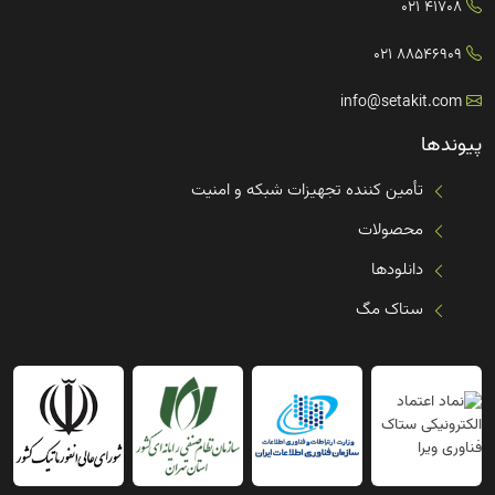
41708 021
88546909 021
info@setakit.com
پیوندها
تأمین کننده تجهیزات شبکه و امنیت
محصولات
دانلودها
ستاک مگ