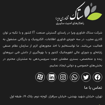
شرکت ستاک فناوری ویرا در راستای گسترش صنعت IT کشور و با تکیه بر توان
کادری مجرب در سه حوزه‌ی فناوری اطلاعات، الکترونیک و بازرگانی مشغول به
فعالیت می‌باشد. ما توانسته‌ایم با اخذ مجوزهای لازم از سازمان نظام صنفی
رایانه‌ای و شورای عالی انفورماتیک کشور و با بهره‌گیری از دانش فنی نیروهای
زبده و متخصص، بستری مطمئن جهت سرویس‌دهی به مشتریان محترم در
بخش‌های خصوصی و دولتی ایجاد نماییم.
تماس با ما
تهران، خیابان شهید بهشتی، خیابان سرافراز، کوچه دوم، پلاک ۱۹، طبقه اول