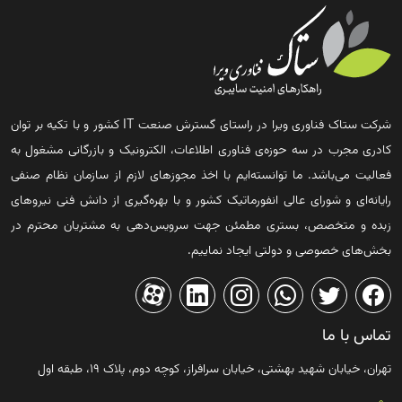
شرکت ستاک فناوری ویرا در راستای گسترش صنعت IT کشور و با تکیه بر توان
کادری مجرب در سه حوزه‌ی فناوری اطلاعات، الکترونیک و بازرگانی مشغول به
فعالیت می‌باشد. ما توانسته‌ایم با اخذ مجوزهای لازم از سازمان نظام صنفی
رایانه‌ای و شورای عالی انفورماتیک کشور و با بهره‌گیری از دانش فنی نیروهای
زبده و متخصص، بستری مطمئن جهت سرویس‌دهی به مشتریان محترم در
بخش‌های خصوصی و دولتی ایجاد نماییم.
تماس با ما
تهران، خیابان شهید بهشتی، خیابان سرافراز، کوچه دوم، پلاک ۱۹، طبقه اول