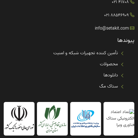
41708 021
88546909 021
info@setakit.com
پیوندها
تأمین کننده تجهیزات شبکه و امنیت
محصولات
دانلودها
ستاک مگ