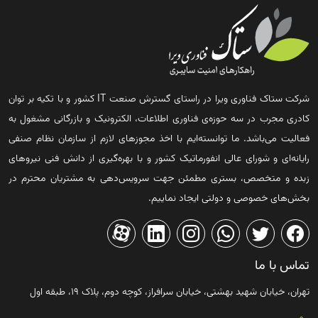
شرکت ستاک فناوری ویرا در راستای گسترش صنعت IT کشور و با تکیه بر توان
کادری مجرب در سه حوزه‌ی فناوری اطلاعات، الکترونیک و بازرگانی مشغول به
فعالیت می‌باشد. ما توانسته‌ایم با اخذ مجوزهای لازم از سازمان نظام صنفی
رایانه‌ای و شورای عالی انفورماتیک کشور و با بهره‌گیری از دانش فنی نیروهای
زبده و متخصص، بستری مطمئن جهت سرویس‌دهی به مشتریان محترم در
بخش‌های خصوصی و دولتی ایجاد نماییم.
تماس با ما
تهران، خیابان شهید بهشتی، خیابان سرافراز، کوچه دوم، پلاک ۱۹، طبقه اول