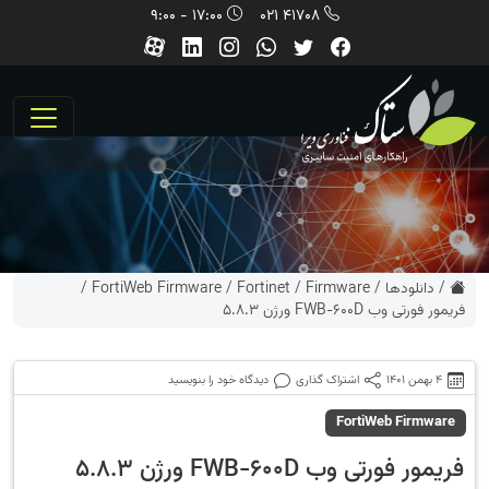
17:00 - 9:00
41708 021
/
دانلودها
/
Firmware
/
Fortinet
/
FortiWeb Firmware
/
فریمور فورتی وب FWB-600D ورژن 5.8.3
4 بهمن 1401
اشتراک گذاری
دیدگاه خود را بنویسید
FortiWeb Firmware
فریمور فورتی وب FWB-600D ورژن 5.8.3