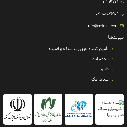
41708 021
88546909 021
info@setakit.com
پیوندها
تأمین کننده تجهیزات شبکه و امنیت
محصولات
دانلودها
ستاک مگ