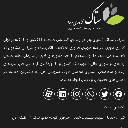
شرکت ستاک فناوری ویرا در راستای گسترش صنعت IT کشور و با تکیه بر توان
کادری مجرب در سه حوزه‌ی فناوری اطلاعات، الکترونیک و بازرگانی مشغول به
فعالیت می‌باشد. ما توانسته‌ایم با اخذ مجوزهای لازم از سازمان نظام صنفی
رایانه‌ای و شورای عالی انفورماتیک کشور و با بهره‌گیری از دانش فنی نیروهای
زبده و متخصص، بستری مطمئن جهت سرویس‌دهی به مشتریان محترم در
بخش‌های خصوصی و دولتی ایجاد نماییم.
تماس با ما
تهران، خیابان شهید بهشتی، خیابان سرافراز، کوچه دوم، پلاک ۱۹، طبقه اول