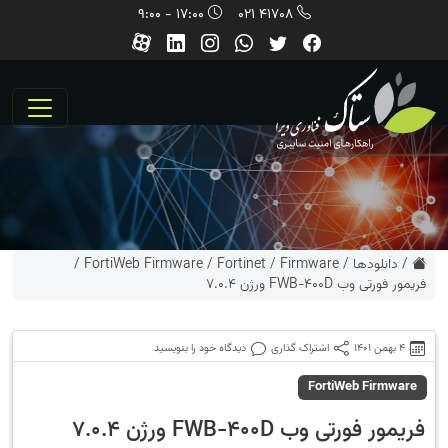
17:00 - 9:00
41708 021
/
دانلودها
/
Firmware
/
Fortinet
/
FortiWeb Firmware
/
فریمور فورتی وب FWB-400D ورژن 7.0.4
4 بهمن 1401
اشتراک گذاری
دیدگاه خود را بنویسید
FortiWeb Firmware
فریمور فورتی وب FWB-400D ورژن 7.0.4