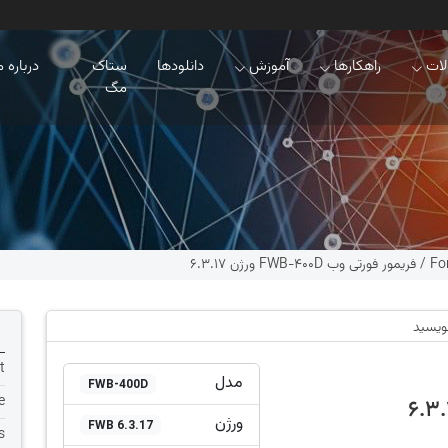
ات
راهکارها
آموزش
دانلودها
ستاک
درباره م
مگ
Fo
/
فریمور فورتی وب FWB-400D ورژن 6.3.17
نویسید
t
مدل
FWB-400D
e
ورژن
FWB 6.3.17
s