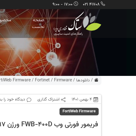
17:00 - 9:00
41708 021
صفحه
محصول
نخست
/
دانلودها
/
Firmware
/
Fortinet
/
rtiWeb Firmware
4 بهمن 1401
اشتراک گذاری
دیدگاه خود را ب
FortiWeb Firmware
فریمور فورتی وب FWB-400D ورژن 6.3.17