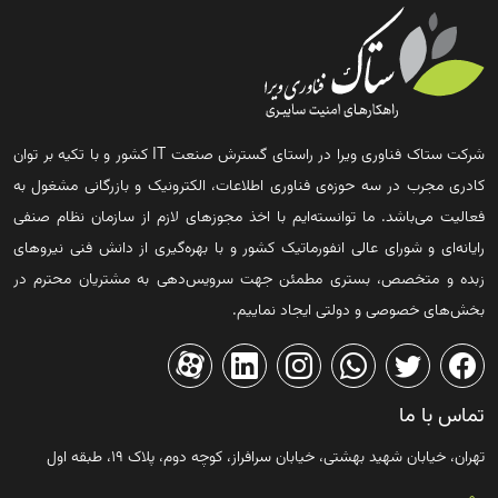
شرکت ستاک فناوری ویرا در راستای گسترش صنعت IT کشور و با تکیه بر توان
کادری مجرب در سه حوزه‌ی فناوری اطلاعات، الکترونیک و بازرگانی مشغول به
فعالیت می‌باشد. ما توانسته‌ایم با اخذ مجوزهای لازم از سازمان نظام صنفی
رایانه‌ای و شورای عالی انفورماتیک کشور و با بهره‌گیری از دانش فنی نیروهای
زبده و متخصص، بستری مطمئن جهت سرویس‌دهی به مشتریان محترم در
بخش‌های خصوصی و دولتی ایجاد نماییم.
تماس با ما
تهران، خیابان شهید بهشتی، خیابان سرافراز، کوچه دوم، پلاک ۱۹، طبقه اول