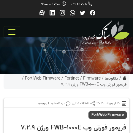
17:00 - 9:00
41708 021
/
دانلودها
/
Firmware
/
Fortinet
/
FortiWeb Firmware
/
فریمور فورتی وب FWB-1000E ورژن 7.2.9
30 اردیبهشت 1403
اشتراک گذاری
دیدگاه خود را بنویسید
FortiWeb Firmware
فریمور فورتی وب FWB-1000E ورژن 7.2.9