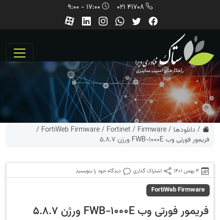
17:00 - 9:00
41708 021
/
دانلودها
/
Firmware
/
Fortinet
/
FortiWeb Firmware
/
فریمور فورتی وب FWB-1000E ورژن 5.8.7
4 بهمن 1401
اشتراک گذاری
دیدگاه خود را بنویسید
FortiWeb Firmware
فریمور فورتی وب FWB-1000E ورژن 5.8.7