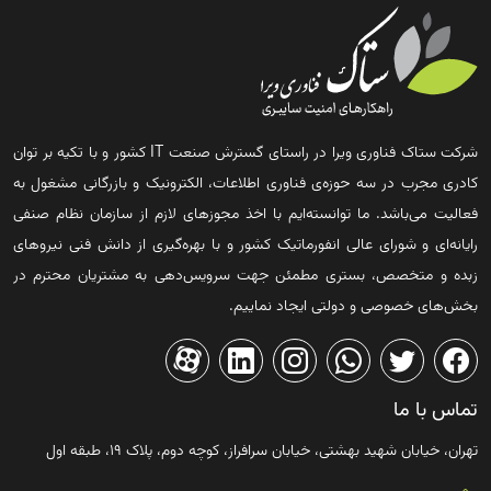
شرکت ستاک فناوری ویرا در راستای گسترش صنعت IT کشور و با تکیه بر توان
کادری مجرب در سه حوزه‌ی فناوری اطلاعات، الکترونیک و بازرگانی مشغول به
فعالیت می‌باشد. ما توانسته‌ایم با اخذ مجوزهای لازم از سازمان نظام صنفی
رایانه‌ای و شورای عالی انفورماتیک کشور و با بهره‌گیری از دانش فنی نیروهای
زبده و متخصص، بستری مطمئن جهت سرویس‌دهی به مشتریان محترم در
بخش‌های خصوصی و دولتی ایجاد نماییم.
تماس با ما
تهران، خیابان شهید بهشتی، خیابان سرافراز، کوچه دوم، پلاک ۱۹، طبقه اول