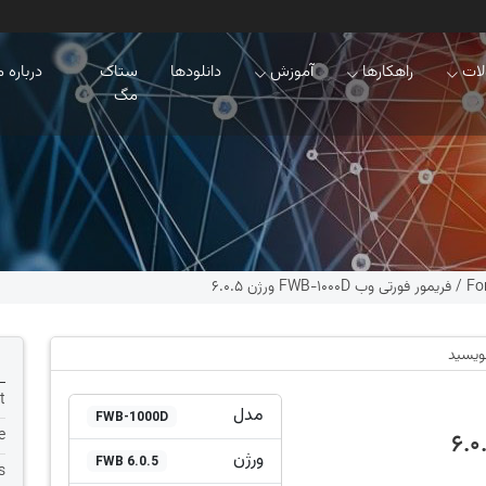
ات
راهکارها
آموزش
دانلودها
ستاک
درباره م
مگ
Fo
/
فریمور فورتی وب FWB-1000D ورژن 6.0.5
نویسید
t
مدل
FWB-1000D
e
ورژن
FWB 6.0.5
s