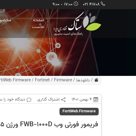
17:00 - 9:00
41708 021
صفحه
محصول
نخست
/
دانلودها
/
Firmware
/
Fortinet
/
rtiWeb Firmware
4 بهمن 1401
اشتراک گذاری
دیدگاه خود را ب
FortiWeb Firmware
فریمور فورتی وب FWB-1000D ورژن 6.0.5