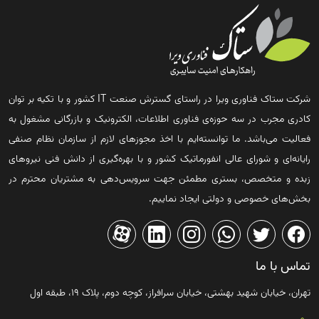
شرکت ستاک فناوری ویرا در راستای گسترش صنعت IT کشور و با تکیه بر توان
کادری مجرب در سه حوزه‌ی فناوری اطلاعات، الکترونیک و بازرگانی مشغول به
فعالیت می‌باشد. ما توانسته‌ایم با اخذ مجوزهای لازم از سازمان نظام صنفی
رایانه‌ای و شورای عالی انفورماتیک کشور و با بهره‌گیری از دانش فنی نیروهای
زبده و متخصص، بستری مطمئن جهت سرویس‌دهی به مشتریان محترم در
بخش‌های خصوصی و دولتی ایجاد نماییم.
تماس با ما
تهران، خیابان شهید بهشتی، خیابان سرافراز، کوچه دوم، پلاک ۱۹، طبقه اول