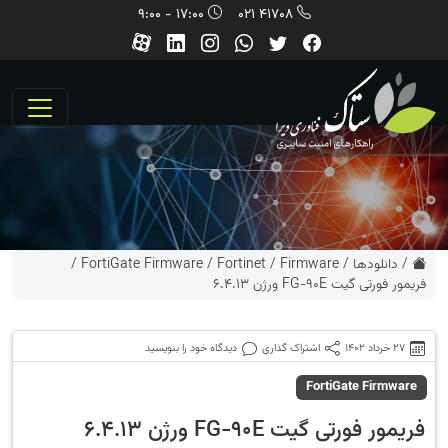
17:00 - 9:00
41708 021
/
دانلودها
/
Firmware
/
Fortinet
/
FortiGate Firmware
/
فریمور فورتی گیت FG-90E ورژن 6.4.13
27 خرداد 1402
اشتراک گذاری
دیدگاه خود را بنویسید
FortiGate Firmware
فریمور فورتی گیت FG-90E ورژن 6.4.13