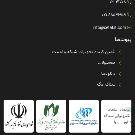
41708 021
88546909 021
info@setakit.com
پیوندها
تأمین کننده تجهیزات شبکه و امنیت
محصولات
دانلودها
ستاک مگ